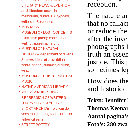
reception.
LITERARY NEWS & EVENTS –
art & literature news, in
The nature an
memoriam, festivals, city-poets,
that no falla
writers in Residence
MONTAIGNE
or reduce th
MUSEUM OF LOST CONCEPTS
after the inv
– invisible poetry, conceptual
writing, spurensicherung
photographs 
MUSEUM OF NATURAL
truth an essen
HISTORY – department of ravens
& crows, birds of prey, riding a
justice. This
zebra, spring, summer, autumn,
sometimes leg
winter
MUSEUM OF PUBLIC PROTEST
How does the 
MUSIC
and historica
NATIVE AMERICAN LIBRARY
PRESS & PUBLISHING
REPRESSION OF WRITERS,
Tekst: Jennifer
JOURNALISTS & ARTISTS
Thomas Keenan,
STORY ARCHIVE – olv van de
veestraat, reading room, tales for
Aantal pagina’s
fellow citizens
Foto’s: 280 zwar
STREET POETRY