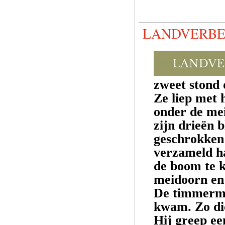
LANDVERBEU
zweet stond d
Ze liep met 
onder de mei
zijn drieën 
geschrokken 
verzameld ha
de boom te k
meidoorn en
De timmerma
kwam. Zo dic
Hij greep ee