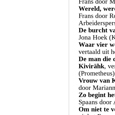
Frans door M
Wereld, were
Frans door R
Arbeidersper
De burcht v
Jona Hoek (
Waar vier 
vertaald uit 
De man die d
Kivirähk
, ve
(Prometheus)
Vrouw van 
door Marian
Zo begint he
Spaans door 
Om niet te 