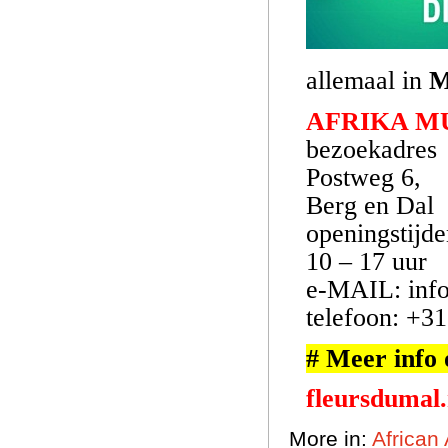
allemaal in
M
AFRIKA M
bezoekadres
Postweg 6,
Berg en Dal
openingstijde
10 – 17 uur
e-MAIL: inf
telefoon: +3
# Meer info
fleursdumal
More in:
African 