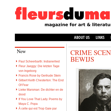
ABOUT US
LINKS
New
CRIME SCEN
BEWIJS
Paul Scheerbarth: Indianerlied
Fleur Jaeggy: Die letzten Tage
von Ingeborg
Francis Rose by Gertrude Stein
Gilbert Keith Chesterton: The End
Of Fear
Lieke Marsman: De dichter en de
dood
If You Love That Lady. Poems by
Maya C. Popa
À celle qui est Trop Gaie par