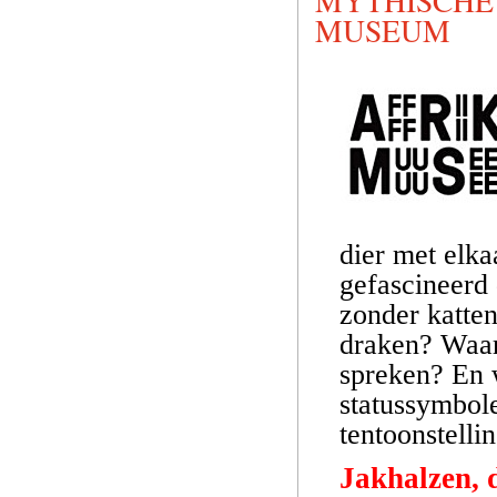
MYTHISCHE 
MUSEUM
dier met elka
gefascineerd 
zonder katte
draken? Waar
spreken? En 
statussymbol
tentoonstelli
Jakhalzen,