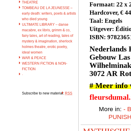
THEATRE
Formaat: 22 x 
TOMBEAU DE LA JEUNESSE –
Hardcover, € 44
early death: writers, poets & artists
who died young
Taal: Engels
ULTIMATE LIBRARY – danse
Uitgever: Éditi
macabre, ex libris, grimm & co,
fairy tales, art of reading, tales of
ISBN: 9782365
mystery & imagination, sherlock
holmes theatre, erotic poetry,
Nederlands
ideal women
Gebouw Las
WAR & PEACE
Wilhelminak
WESTERN FICTION & NON-
FICTION
3072 AR Ro
·
# Meer info
Subscribe to new material:
RSS
fleursdumal
More in:
- 
PUNIS