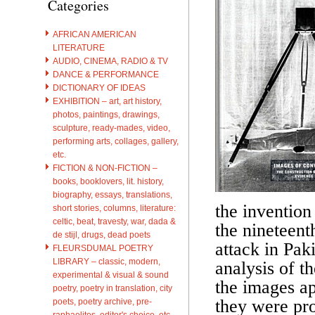
Categories
AFRICAN AMERICAN
LITERATURE
AUDIO, CINEMA, RADIO & TV
DANCE & PERFORMANCE
DICTIONARY OF IDEAS
EXHIBITION – art, art history,
photos, paintings, drawings,
sculpture, ready-mades, video,
performing arts, collages, gallery,
etc.
FICTION & NON-FICTION –
books, booklovers, lit. history,
biography, essays, translations,
the invention
short stories, columns, literature:
celtic, beat, travesty, war, dada &
the nineteent
de stijl, drugs, dead poets
attack in Pak
FLEURSDUMAL POETRY
LIBRARY – classic, modern,
analysis of t
experimental & visual & sound
the images ap
poetry, poetry in translation, city
they were pro
poets, poetry archive, pre-
raphaelites, editor's choice, etc.