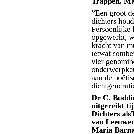
Trappen, Mar
”Een groot de
dichters houd
Persoonlijke 
opgewerkt, w
kracht van mu
ietwat somber
vier genomine
onderwerpkeu
aan de poëti
dichtgenerati
De C. Buddin
uitgereikt ti
Dichters als
van Leeuwen,
Maria Barnas