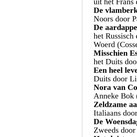
uit het Frans
De vlamberk
Noors door P
De aardappel
het Russisch
Woerd (Coss
Misschien E
het Duits do
Een heel lev
Duits door L
Nora van Co
Anneke Bok 
Zeldzame aa
Italiaans doo
De Woensdag
Zweeds door 