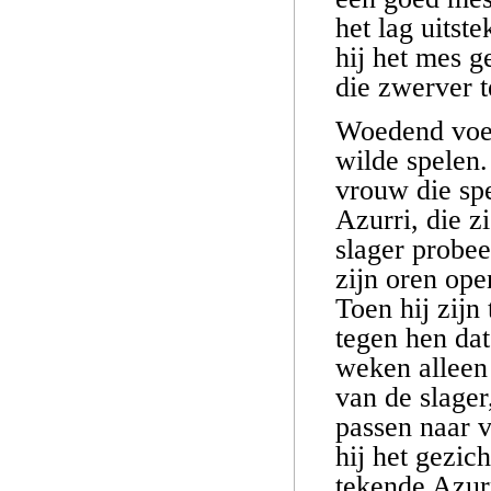
het lag uitst
hij het mes g
die zwerver t
Woedend voeg
wilde spelen
vrouw die sp
Azurri, die 
slager probee
zijn oren ope
Toen hij zijn
tegen hen da
weken alleen 
van de slager
passen naar v
hij het gezic
tekende Azurr