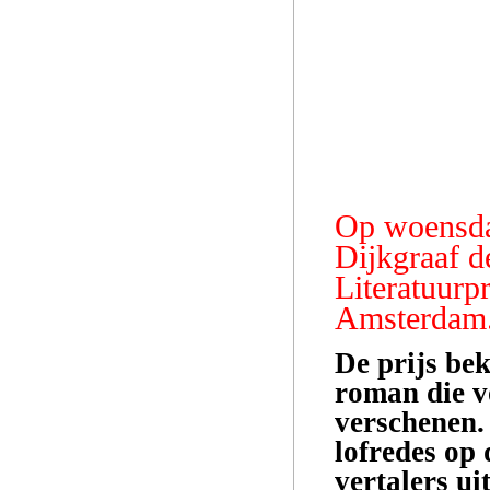
Op woensdag
Dijkgraaf d
Literatuurp
Amsterdam
De prijs be
roman die vo
verschenen.
lofredes op
vertalers ui