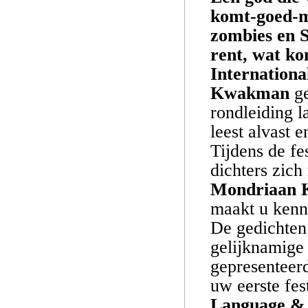
komt-goed-ma
zombies en S
rent, wat ko
Internationa
Kwakman
ge
rondleiding l
leest alvast e
Tijdens de fe
dichters zich
Mondriaan 
maakt u kenn
De gedichten
gelijknamige
gepresenteer
uw eerste fes
Language & 