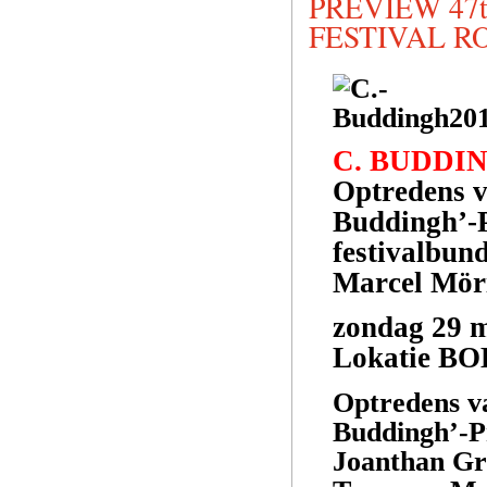
PREVIEW 47
FESTIVAL 
C. BUDDIN
Optredens v
Buddingh’-
festivalbun
Marcel Möri
zondag 29 m
Lokatie 
Optredens v
Buddingh’-P
Joanthan Gr