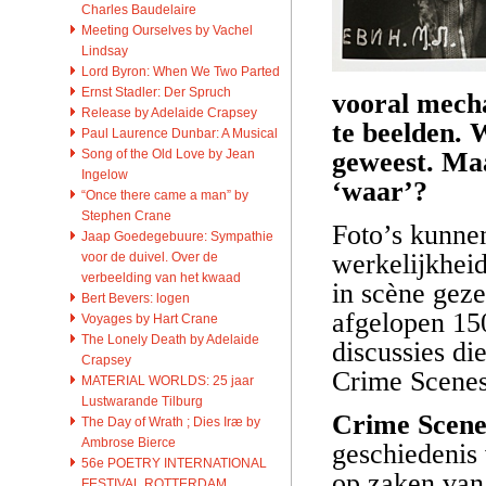
Charles Baudelaire
Meeting Ourselves by Vachel
Lindsay
Lord Byron: When We Two Parted
Ernst Stadler: Der Spruch
vooral mecha
Release by Adelaide Crapsey
te beelden. W
Paul Laurence Dunbar: A Musical
Song of the Old Love by Jean
geweest. Maa
Ingelow
‘waar’?
“Once there came a man” by
Stephen Crane
Foto’s kunnen
Jaap Goedegebuure: Sympathie
werkelijkhei
voor de duivel. Over de
verbeelding van het kwaad
in scène geze
Bert Bevers: logen
afgelopen 150
Voyages by Hart Crane
The Lonely Death by Adelaide
discussies di
Crapsey
Crime Scenes 
MATERIAL WORLDS: 25 jaar
Lustwarande Tilburg
Crime Scene
The Day of Wrath ; Dies Iræ by
Ambrose Bierce
geschiedenis 
56e POETRY INTERNATIONAL
op zaken van 
FESTIVAL ROTTERDAM