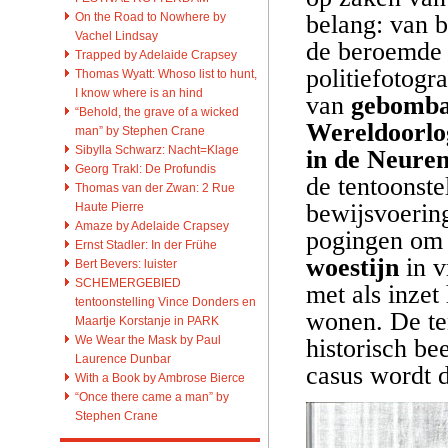
On the Road to Nowhere by
belang: van 
Vachel Lindsay
de beroemde 
Trapped by Adelaide Crapsey
politiefotogr
Thomas Wyatt: Whoso list to hunt,
I know where is an hind
van
gebombar
“Behold, the grave of a wicked
Wereldoorlo
man” by Stephen Crane
Sibylla Schwarz: Nacht=Klage
in de Neuren
Georg Trakl: De Profundis
de tentoonste
Thomas van der Zwan: 2 Rue
bewijsvoerin
Haute Pierre
Amaze by Adelaide Crapsey
pogingen om 
Ernst Stadler: In der Frühe
woestijn
in v
Bert Bevers: luister
SCHEMERGEBIED
met als inze
tentoonstelling Vince Donders en
wonen. De ten
Maartje Korstanje in PARK
We Wear the Mask by Paul
historisch be
Laurence Dunbar
casus wordt d
With a Book by Ambrose Bierce
“Once there came a man” by
Stephen Crane