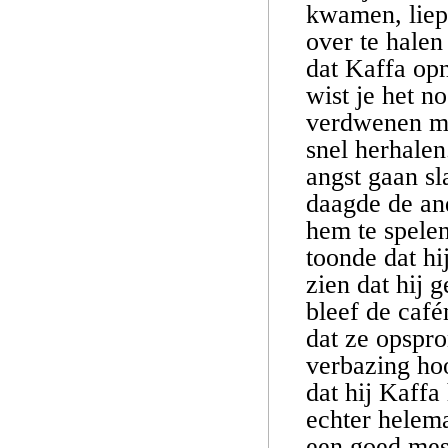
kwamen, liepe
over te hale
dat Kaffa opn
wist je het n
verdwenen ma
snel herhalen
angst gaan sl
daagde de and
hem te spelen
toonde dat hi
zien dat hij 
bleef de caf
dat ze opspr
verbazing hoo
dat hij Kaffa
echter helema
een goed mes