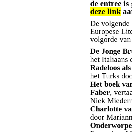
de entree is
deze link
aan
De volgende t
Europese Lite
volgorde van
De Jonge Br
het Italiaan
Radeloos als
het Turks do
Het boek va
Faber
, vert
Niek Miedem
Charlotte v
door Mariann
Onderworpen