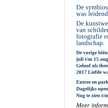
De symbiose
was leidend
De kunstwer
van schilder
fotografie 
landschap.
De vorige bië
juli t/m 15 au
Geloof als the
2017 Liefde wa
Entree en par
Dagelijks open
Nog te zien t/
Meer inform