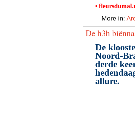
• fleursdumal
More in:
Ar
De h3h biënnal
De klooste
Noord-Bra
derde keer
hedendaag
allure.