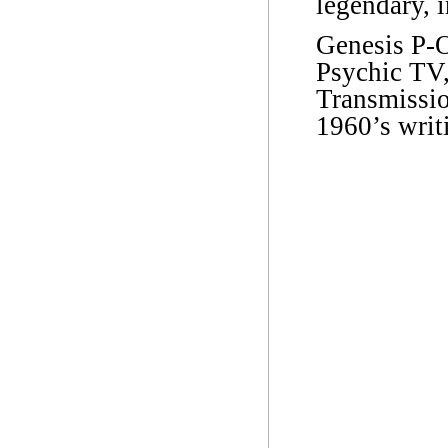
legendary, i
Genesis P-O
Psychic TV
Transmission
1960’s writ