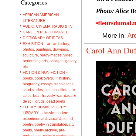
Categories
Photo: Alice 
AFRICAN AMERICAN
LITERATURE
•fleursdumal.
AUDIO, CINEMA, RADIO & TV
DANCE & PERFORMANCE
More in:
Ar
DICTIONARY OF IDEAS
EXHIBITION – art, art history,
Carol Ann Duff
photos, paintings, drawings,
sculpture, ready-mades, video,
performing arts, collages, gallery,
etc.
FICTION & NON-FICTION –
books, booklovers, lit. history,
biography, essays, translations,
short stories, columns, literature:
celtic, beat, travesty, war, dada &
de stijl, drugs, dead poets
FLEURSDUMAL POETRY
LIBRARY – classic, modern,
experimental & visual & sound
poetry, poetry in translation, city
poets, poetry archive, pre-
raphaelites, editor's choice, etc.