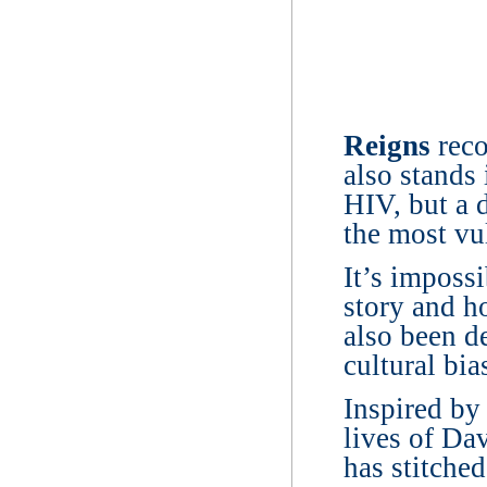
Reigns
reco
also stands
HIV, but a 
the most vu
It’s imposs
story and h
also been d
cultural bia
Inspired by 
lives of Da
has stitched