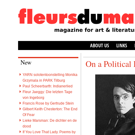
ABOUT US
LINKS
New
On a Political
YARN solotentoonstelling Monika
Grzymala in PARK Tilburg
Paul Scheerbarth: Indianerlied
Fleur Jaeggy: Die letzten Tage
von Ingeborg
Francis Rose by Gertrude Stein
Gilbert Keith Chesterton: The End
Of Fear
Lieke Marsman: De dichter en de
dood
If You Love That Lady. Poems by