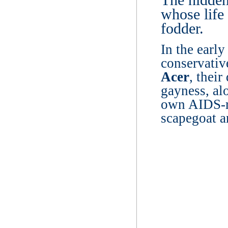
whose life
fodder.
In the early
conservativ
Acer
, thei
gayness, al
own AIDS-re
scapegoat a