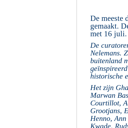
De meeste d
gemaakt.
De
met 16 juli.
De curatore
Nelemans. Zi
buitenland 
geïnspireerd
historische e
Het zijn Gh
Marwan Bass
Courtillot, 
Grootjans, 
Henno, Ann V
Kwade, Rudy