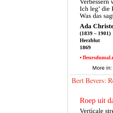
Verbessern 
Ich leg’ die
Was das sagt
Ada Christ
(1839 – 1901)
Herzblut
1869
• fleursdumal
More in
Bert Bevers: R
Roep uit d
Verticale st