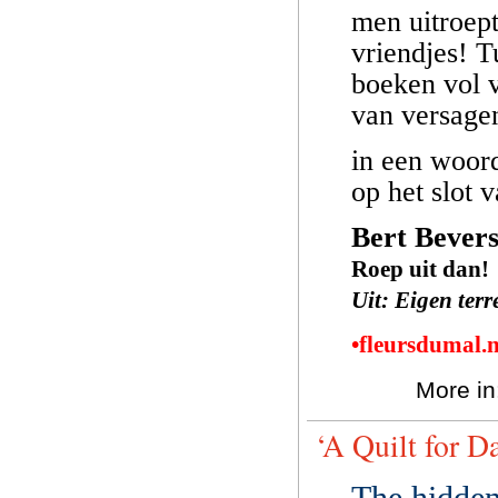
men uitroept
vriendjes! T
boeken vol 
van versage
in een woord
op het slot 
Bert Bever
Roep uit dan!
Uit: Eigen ter
•fleursdumal.
More in
‘A Quilt for D
The hidden