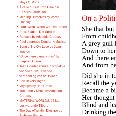
Maya C. Popa
À celle qui est Trop Gaie par
Charles Baudelaire
On a Politi
Meeting Ourselves by Vachel
Lindsay
Lord Byron: When We Two Parted
She that but 
Ernst Stadler: Der Spruch
From childh
Release by Adelaide Crapsey
A grey gull l
Paul Laurence Dunbar: A Musical
Song of the Old Love by Jean
Down to her 
Ingelow
And there en
“Once there came a man” by
Stephen Crane
And from her 
Jaap Goedegebuure: Sympathie
voor de duivel. Over de
Did she in t
verbeelding van het kwaad
Bert Bevers: logen
Recall the y
Voyages by Hart Crane
Became a bit
The Lonely Death by Adelaide
Her thought
Crapsey
MATERIAL WORLDS: 25 jaar
Blind and le
Lustwarande Tilburg
Drinking the
The Day of Wrath ; Dies Iræ by
Ambrose Bierce