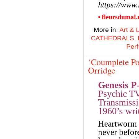
https://www.
• fleursdumal
More in:
Art & 
CATHEDRALS
,
Perf
‘Coumplete Po
Orridge
Genesis P
Psychic T
Transmissio
1960’s writ
Heartworm P
never befor