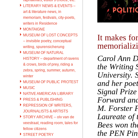
LITERARY NEWS & EVENTS –
art & literature news, in
memoriam, festivals, city-poets,
writers in Residence
MONTAIGNE
MUSEUM OF LOST CONCEPTS
It makes for
– invisible poetry, conceptual
memorializi
writing, spurensicherung
MUSEUM OF NATURAL
Carol Ann D
HISTORY – department of ravens
& crows, birds of prey, riding a
the Writing
zebra, spring, summer, autumn,
University. 
winter
and her poet
MUSEUM OF PUBLIC PROTEST
MUSIC
Signal Prize
NATIVE AMERICAN LIBRARY
Forward and 
PRESS & PUBLISHING
REPRESSION OF WRITERS,
M. Forster 
JOURNALISTS & ARTISTS
Laureate of
STORY ARCHIVE – olv van de
Bees
won th
veestraat, reading room, tales for
fellow citizens
the PEN Pin
STREET POETRY