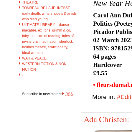
New Year Ho
THEATRE
TOMBEAU DE LA JEUNESSE –
early death: writers, poets & artists
Carol Ann Duf
who died young
Politics (Poetr
ULTIMATE LIBRARY – danse
macabre, ex libris, grimm & co,
Picador Publi
fairy tales, art of reading, tales of
02 March 202
mystery & imagination, sherlock
ISBN: 978152
holmes theatre, erotic poetry,
ideal women
64 pages
WAR & PEACE
Hardcover
WESTERN FICTION & NON-
FICTION
£9.55
·
• fleursdumal
Subscribe to new material:
RSS
More in:
#Edit
Ada Christen: