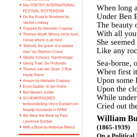
56e POETRY INTERNATIONAL
When long a
FESTIVAL ROTTERDAM
Under Ben B
On the Road to Nowhere by
Vachel Lindsay
The beauty o
Trapped by Adelaide Crapsey
With all you
Thomas Wyatt: Whoso list to hunt,
She seemed 
I know where is an hind
“Behold, the grave of a wicked
Like any roc
man” by Stephen Crane
Sibylla Schwarz: Nacht=Klage
Sea-borne, o
Georg Trakl: De Profundis
Thomas van der Zwan: 2 Rue
When first i
Haute Pierre
Upon some lo
Amaze by Adelaide Crapsey
Ernst Stadler: In der Frühe
Upon the cl
Bert Bevers: luister
While under 
SCHEMERGEBIED
Cried out th
tentoonstelling Vince Donders en
Maartje Korstanje in PARK
We Wear the Mask by Paul
William Bu
Laurence Dunbar
(1865-1939)
With a Book by Ambrose Bierce
On a Political