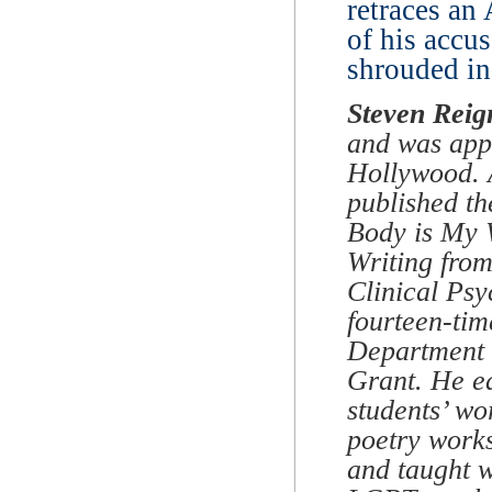
retraces an
of his accus
shrouded in
Steven Reig
and was appo
Hollywood. 
published th
Body is My 
Writing from
Clinical Psy
fourteen-tim
Department o
Grant. He ed
students’ wo
poetry work
and taught w