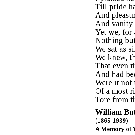
Till pride 
And pleasur
And vanity h
Yet we, for 
Nothing but
We sat as si
We knew, th
That even t
And had be
Were it not
Of a most ri
Tore from t
William But
(1865-1939)
A Memory of 