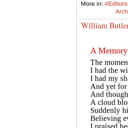
More in:
#Editors
Arch
William Butle
A Memory 
The moments
I had the w
I had my sh
And yet for 
And though I
A cloud blo
Suddenly h
Believing e
I praised h