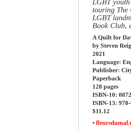
LGBT youth a
touring The 
LGBT landma
Book Club, a
A Quilt for D
by Steven Rei
2021
Language: ‎En
Publisher: ‎Ci
Paperback
128 pages
ISBN-10: ‎087
ISBN-13: ‎978
$11.12
• fleursdumal