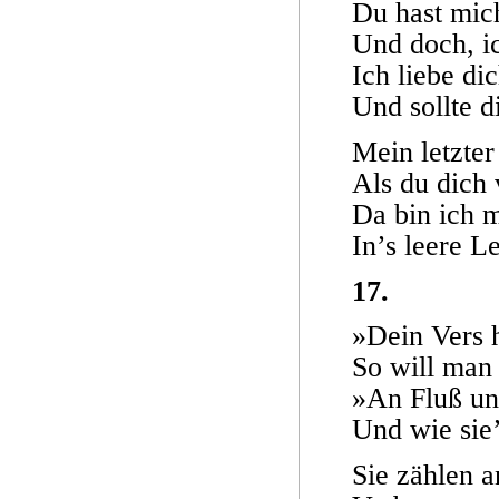
Du hast mic
Und doch, ic
Ich liebe di
Und sollte d
Mein letzter
Als du dich
Da bin ich 
In’s leere L
17.
»Dein Vers h
So will man
»An Fluß und
Und wie sie’
Sie zählen a