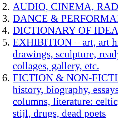
AUDIO, CINEMA, RAD
DANCE & PERFORMA
DICTIONARY OF IDE
EXHIBITION – art, art hi
drawings, sculpture, read
collages, gallery, etc.
FICTION & NON-FICTION 
history, biography, essays,
columns, literature: celti
stijl, drugs, dead poets