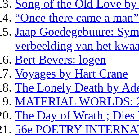
Song of the Old Love by
“Once there came a man”
Jaap Goedegebuure: Symp
verbeelding van het kwa
Bert Bevers: logen
Voyages by Hart Crane
The Lonely Death by Ade
MATERIAL WORLDS: 25 j
The Day of Wrath ; Dies
56e POETRY INTERNA