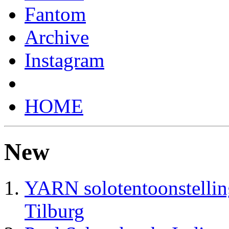
Fantom
Archive
Instagram
HOME
New
YARN solotentoonstelli
Tilburg