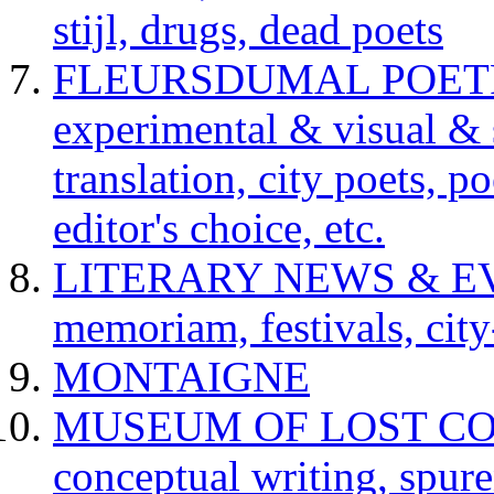
stijl, drugs, dead poets
FLEURSDUMAL POETRY 
experimental & visual & 
translation, city poets, p
editor's choice, etc.
LITERARY NEWS & EVENT
memoriam, festivals, city
MONTAIGNE
MUSEUM OF LOST CONCE
conceptual writing, spur