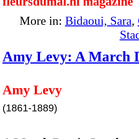
fleursdumal.nl magazine
More in:
Bidaoui, Sara
,
Sta
Amy Levy: A March 
Amy Levy
(1861-1889)