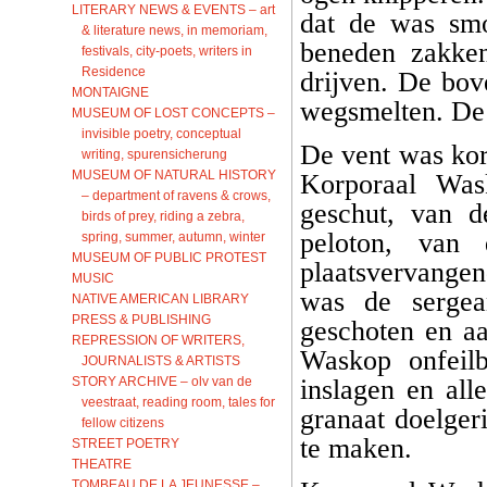
LITERARY NEWS & EVENTS – art
dat de was smo
& literature news, in memoriam,
beneden zakken
festivals, city-poets, writers in
Residence
drijven. De bov
MONTAIGNE
wegsmelten. De 
MUSEUM OF LOST CONCEPTS –
invisible poetry, conceptual
De vent was kor
writing, spurensicherung
MUSEUM OF NATURAL HISTORY
Korporaal Was
– department of ravens & crows,
geschut, van d
birds of prey, riding a zebra,
peloton, van
spring, summer, autumn, winter
MUSEUM OF PUBLIC PROTEST
plaatsvervange
MUSIC
was de sergea
NATIVE AMERICAN LIBRARY
PRESS & PUBLISHING
geschoten en a
REPRESSION OF WRITERS,
Waskop onfeilb
JOURNALISTS & ARTISTS
STORY ARCHIVE – olv van de
inslagen en al
veestraat, reading room, tales for
granaat doelger
fellow citizens
te maken.
STREET POETRY
THEATRE
TOMBEAU DE LA JEUNESSE –