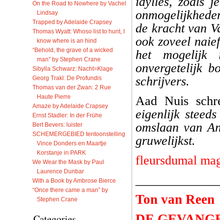
idylles, zoals 
On the Road to Nowhere by Vachel
onmogelijkheden
Lindsay
Trapped by Adelaide Crapsey
de kracht van V
Thomas Wyatt: Whoso list to hunt, I
ook zoveel naief
know where is an hind
“Behold, the grave of a wicked
het mogelijk
man” by Stephen Crane
onvergetelijk b
Sibylla Schwarz: Nacht=Klage
schrijvers.
Georg Trakl: De Profundis
Thomas van der Zwan: 2 Rue
Haute Pierre
Aad Nuis schr
Amaze by Adelaide Crapsey
eigenlijk steed
Ernst Stadler: In der Frühe
omslaan van An
Bert Bevers: luister
SCHEMERGEBIED tentoonstelling
gruwelijkst.
Vince Donders en Maartje
Korstanje in PARK
fleursdumal ma
We Wear the Mask by Paul
Laurence Dunbar
______________
With a Book by Ambrose Bierce
“Once there came a man” by
Ton van Reen
Stephen Crane
DE GEVANG
Categories