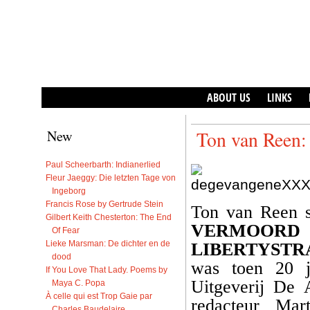
ABOUT US
LINKS
New
Ton van Reen:
Paul Scheerbarth: Indianerlied
Fleur Jaeggy: Die letzten Tage von
Ingeborg
Francis Rose by Gertrude Stein
Ton van Reen s
Gilbert Keith Chesterton: The End
VERMOORD
Of Fear
Lieke Marsman: De dichter en de
LIBERTYSTR
dood
was toen 20 j
If You Love That Lady. Poems by
Uitgeverij De 
Maya C. Popa
À celle qui est Trop Gaie par
redacteur Mar
Charles Baudelaire