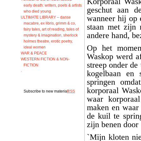
Korporaal Wask
early death: writers, poets & artists
geschut aan d
who died young
wanneer hij op
ULTIMATE LIBRARY – danse
macabre, ex libris, grimm & co,
staan met zijn
fairy tales, art of reading, tales of
andere hand, be
mystery & imagination, sherlock
holmes theatre, erotic poetry,
Op het moment
ideal women
WAR & PEACE
Waskop werd af
WESTERN FICTION & NON-
streep onder de
FICTION
·
kogelbaan en 
springen omda
korporaal Wask
Subscribe to new material:
RSS
waar korporaal
maken en waar 
de kuil te spri
zijn benen door 
`Mijn kloten ni