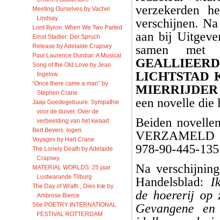
verzekerden h
Meeting Ourselves by Vachel
Lindsay
verschijnen. N
Lord Byron: When We Two Parted
aan bij Uitgeve
Ernst Stadler: Der Spruch
Release by Adelaide Crapsey
samen met
Paul Laurence Dunbar: A Musical
GEALLIEERD
Song of the Old Love by Jean
LICHTSTAD 
Ingelow
“Once there came a man” by
MIERRIJDER
Stephen Crane
een novelle die 
Jaap Goedegebuure: Sympathie
voor de duivel. Over de
Beiden novellen
verbeelding van het kwaad
Bert Bevers: logen
VERZAMELD WE
Voyages by Hart Crane
978-90-445-135
The Lonely Death by Adelaide
Crapsey
Na verschijning
MATERIAL WORLDS: 25 jaar
Lustwarande Tilburg
Handelsblad:
I
The Day of Wrath ; Dies Iræ by
de hoererij op
Ambrose Bierce
56e POETRY INTERNATIONAL
Gevangene en 
FESTIVAL ROTTERDAM