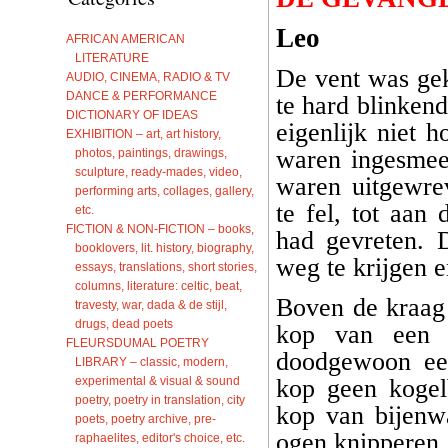
Leo
AFRICAN AMERICAN
LITERATURE
De vent was gek
AUDIO, CINEMA, RADIO & TV
DANCE & PERFORMANCE
te hard blinken
DICTIONARY OF IDEAS
eigenlijk niet 
EXHIBITION – art, art history,
waren ingesmeer
photos, paintings, drawings,
sculpture, ready-mades, video,
waren uitgewre
performing arts, collages, gallery,
te fel, tot aan
etc.
FICTION & NON-FICTION – books,
had gevreten. D
booklovers, lit. history, biography,
weg te krijgen e
essays, translations, short stories,
columns, literature: celtic, beat,
Boven de kraag 
travesty, war, dada & de stijl,
drugs, dead poets
kop van een 
FLEURSDUMAL POETRY
doodgewoon ee
LIBRARY – classic, modern,
experimental & visual & sound
kop geen koge
poetry, poetry in translation, city
kop van bijenw
poets, poetry archive, pre-
ogen knipperen.
raphaelites, editor's choice, etc.