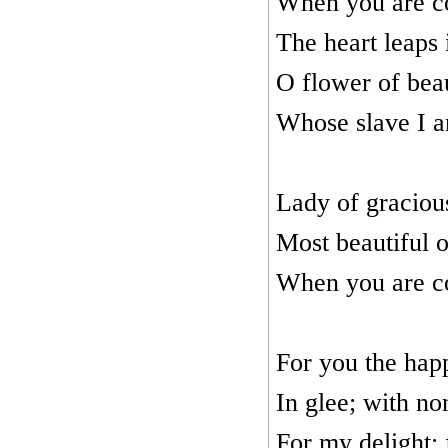
When you are co
The heart leaps 
O flower of bea
Whose slave I a
Lady of graciou
Most beautiful 
When you are co
For you the happ
In glee; with no
For my delight;