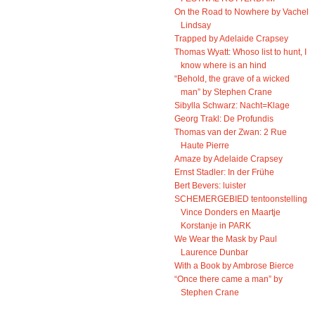
On the Road to Nowhere by Vachel
Lindsay
Trapped by Adelaide Crapsey
Thomas Wyatt: Whoso list to hunt, I
know where is an hind
“Behold, the grave of a wicked
man” by Stephen Crane
Sibylla Schwarz: Nacht=Klage
Georg Trakl: De Profundis
Thomas van der Zwan: 2 Rue
Haute Pierre
Amaze by Adelaide Crapsey
Ernst Stadler: In der Frühe
Bert Bevers: luister
SCHEMERGEBIED tentoonstelling
Vince Donders en Maartje
Korstanje in PARK
We Wear the Mask by Paul
Laurence Dunbar
With a Book by Ambrose Bierce
“Once there came a man” by
Stephen Crane