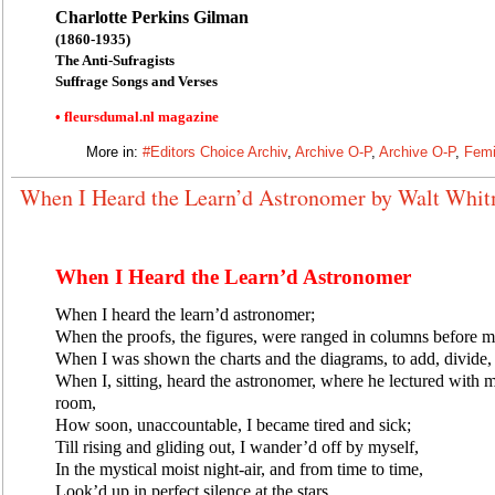
Charlotte Perkins Gilman
(1860-1935)
The Anti-Sufragists
Suffrage Songs and Verses
• fleursdumal.nl magazine
More in:
#Editors Choice Archiv
,
Archive O-P
,
Archive O-P
,
Femi
When I Heard the Learn’d Astronomer by Walt Whi
When I Heard the Learn’d Astronomer
When I heard the learn’d astronomer;
When the proofs, the figures, were ranged in columns before m
When I was shown the charts and the diagrams, to add, divide
When I, sitting, heard the astronomer, where he lectured with m
room,
How soon, unaccountable, I became tired and sick;
Till rising and gliding out, I wander’d off by myself,
In the mystical moist night-air, and from time to time,
Look’d up in perfect silence at the stars.