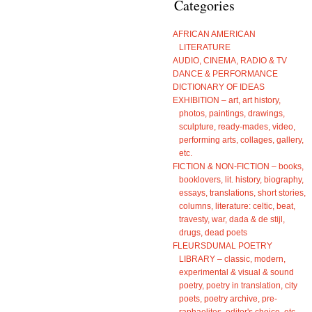
Categories
AFRICAN AMERICAN
LITERATURE
AUDIO, CINEMA, RADIO & TV
DANCE & PERFORMANCE
DICTIONARY OF IDEAS
EXHIBITION – art, art history,
photos, paintings, drawings,
sculpture, ready-mades, video,
performing arts, collages, gallery,
etc.
FICTION & NON-FICTION – books,
booklovers, lit. history, biography,
essays, translations, short stories,
columns, literature: celtic, beat,
travesty, war, dada & de stijl,
drugs, dead poets
FLEURSDUMAL POETRY
LIBRARY – classic, modern,
experimental & visual & sound
poetry, poetry in translation, city
poets, poetry archive, pre-
raphaelites, editor's choice, etc.