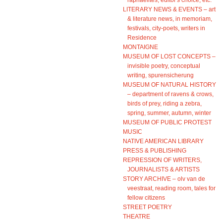
LITERARY NEWS & EVENTS – art
& literature news, in memoriam,
festivals, city-poets, writers in
Residence
MONTAIGNE
MUSEUM OF LOST CONCEPTS –
invisible poetry, conceptual
writing, spurensicherung
MUSEUM OF NATURAL HISTORY
– department of ravens & crows,
birds of prey, riding a zebra,
spring, summer, autumn, winter
MUSEUM OF PUBLIC PROTEST
MUSIC
NATIVE AMERICAN LIBRARY
PRESS & PUBLISHING
REPRESSION OF WRITERS,
JOURNALISTS & ARTISTS
STORY ARCHIVE – olv van de
veestraat, reading room, tales for
fellow citizens
STREET POETRY
THEATRE