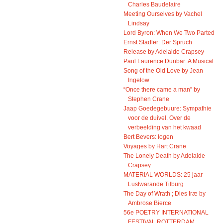
Charles Baudelaire
Meeting Ourselves by Vachel
Lindsay
Lord Byron: When We Two Parted
Ernst Stadler: Der Spruch
Release by Adelaide Crapsey
Paul Laurence Dunbar: A Musical
Song of the Old Love by Jean
Ingelow
“Once there came a man” by
Stephen Crane
Jaap Goedegebuure: Sympathie
voor de duivel. Over de
verbeelding van het kwaad
Bert Bevers: logen
Voyages by Hart Crane
The Lonely Death by Adelaide
Crapsey
MATERIAL WORLDS: 25 jaar
Lustwarande Tilburg
The Day of Wrath ; Dies Iræ by
Ambrose Bierce
56e POETRY INTERNATIONAL
FESTIVAL ROTTERDAM