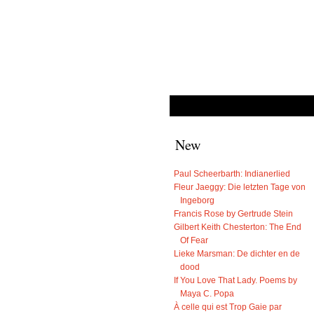
New
Paul Scheerbarth: Indianerlied
Fleur Jaeggy: Die letzten Tage von
Ingeborg
Francis Rose by Gertrude Stein
Gilbert Keith Chesterton: The End
Of Fear
Lieke Marsman: De dichter en de
dood
If You Love That Lady. Poems by
Maya C. Popa
À celle qui est Trop Gaie par