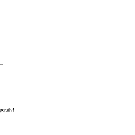
 –
perativ!