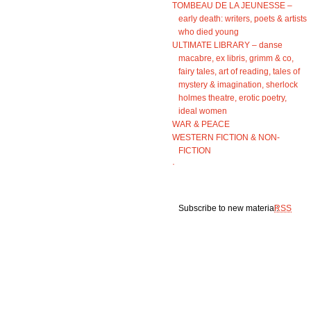
TOMBEAU DE LA JEUNESSE –
early death: writers, poets & artists
who died young
ULTIMATE LIBRARY – danse
macabre, ex libris, grimm & co,
fairy tales, art of reading, tales of
mystery & imagination, sherlock
holmes theatre, erotic poetry,
ideal women
WAR & PEACE
WESTERN FICTION & NON-
FICTION
·
Subscribe to new material:
RSS