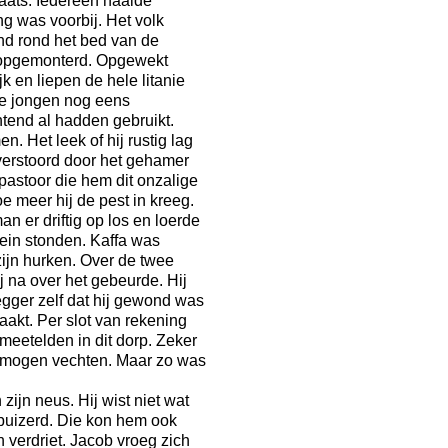
aats. Iedereen haalde
g was voorbij. Het volk
end rond het bed van de
n opgemonterd. Opgewekt
k en liepen de hele litanie
 de jongen nog eens
tend al hadden gebruikt.
. Het leek of hij rustig lag
 verstoord door het gehamer
astoor die hem dit onzalige
 meer hij de pest in kreeg.
n er driftig op los en loerde
ein stonden. Kaffa was
ijn hurken. Over de twee
ij na over het gebeurde. Hij
gger zelf dat hij gewond was
aakt. Per slot van rekening
meetelden in dit dorp. Zeker
 mogen vechten. Maar zo was
ijn neus. Hij wist niet wat
 buizerd. Die kon hem ook
n verdriet. Jacob vroeg zich