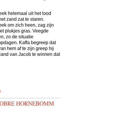
.
eek helemaal uit het lood
et zand zat te staren.
keek om zich heen, zag zijn
met plukjes gras. Veegde
, zo de situatie
pdagen. Kaffa begreep dat
n hem af te zijn greep hij
 land van Jacob te winnen dat
n
ELOBRE HORNEBOMM