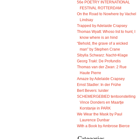
56e POETRY INTERNATIONAL
FESTIVAL ROTTERDAM
On the Road to Nowhere by Vachel
Lindsay
Trapped by Adelaide Crapsey
Thomas Wyatt: Whoso list to hunt, I
know where is an hind
“Behold, the grave of a wicked
man” by Stephen Crane
Sibylla Schwarz: Nacht=Klage
Georg Trakl: De Profundis
Thomas van der Zwan: 2 Rue
Haute Pierre
Amaze by Adelaide Crapsey
Ernst Stadler: In der Frühe
Bert Bevers: luister
SCHEMERGEBIED tentoonstelling
Vince Donders en Maartje
Korstanje in PARK
We Wear the Mask by Paul
Laurence Dunbar
With a Book by Ambrose Bierce
Categories