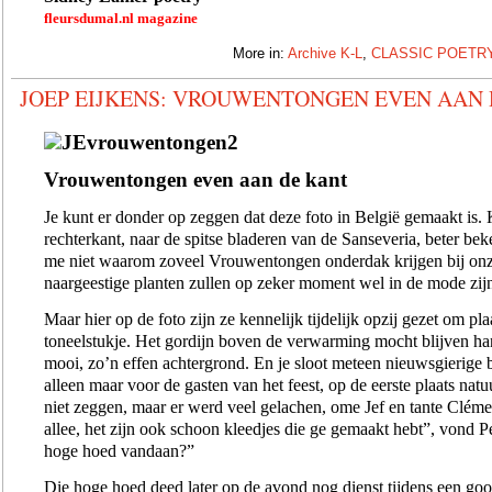
fleursdumal.nl magazine
More in:
Archive K-L
,
CLASSIC POETR
JOEP EIJKENS: VROUWENTONGEN EVEN AAN
Vrouwentongen even aan de kant
Je kunt er donder op zeggen dat deze foto in België gemaakt is. 
rechterkant, naar de spitse bladeren van de Sanseveria, beter b
me niet waarom zoveel Vrouwentongen onderdak krijgen bij onz
naargeestige planten zullen op zeker moment wel in de mode zijn g
Maar hier op de foto zijn ze kennelijk tijdelijk opzij gezet om pl
toneelstukje. Het gordijn boven de verwarming mocht blijven han
mooi, zo’n effen achtergrond. En je sloot meteen nieuwsgierige b
alleen maar voor de gasten van het feest, op de eerste plaats natuu
niet zeggen, maar er werd veel gelachen, ome Jef en tante Clém
allee, het zijn ook schoon kleedjes die ge gemaakt hebt”, vond 
hoge hoed vandaan?”
Die hoge hoed deed later op de avond nog dienst tijdens een goo