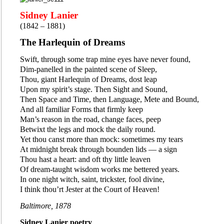
Sidney Lanier
(1842 – 1881)
The Harlequin of Dreams
Swift, through some trap mine eyes have never found,
Dim-panelled in the painted scene of Sleep,
Thou, giant Harlequin of Dreams, dost leap
Upon my spirit’s stage. Then Sight and Sound,
Then Space and Time, then Language, Mete and Bound,
And all familiar Forms that firmly keep
Man’s reason in the road, change faces, peep
Betwixt the legs and mock the daily round.
Yet thou canst more than mock: sometimes my tears
At midnight break through bounden lids — a sign
Thou hast a heart: and oft thy little leaven
Of dream-taught wisdom works me bettered years.
In one night witch, saint, trickster, fool divine,
I think thou’rt Jester at the Court of Heaven!
Baltimore, 1878
Sidney Lanier poetry