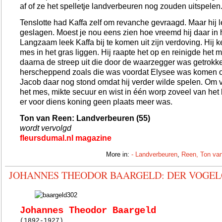
af of ze het spelletje landverbeuren nog zouden uitspelen
Tenslotte had Kaffa zelf om revanche gevraagd. Maar hij l
geslagen. Moest je nou eens zien hoe vreemd hij daar in h
Langzaam leek Kaffa bij te komen uit zijn verdoving. Hij 
mes in het gras liggen. Hij raapte het op en reinigde het 
daarna de streep uit die door de waarzegger was getrokken
herscheppend zoals die was voordat Elysee was komen o
Jacob daar nog stond omdat hij verder wilde spelen. Om va
het mes, mikte secuur en wist in één worp zoveel van het
er voor diens koning geen plaats meer was.
Ton van Reen: Landverbeuren (55)
wordt vervolgd
fleursdumal.nl magazine
More in:
- Landverbeuren
,
Reen, Ton va
JOHANNES THEODOR BAARGELD: DER VOG
Johannes Theodor Baargeld
(1892-1927)