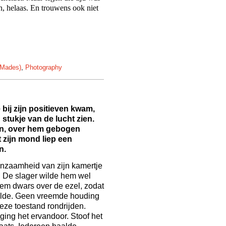
en, helaas. En trouwens ook niet
-Mades)
,
Photography
bij zijn positieven kwam,
 stukje van de lucht zien.
en, over hem gebogen
t zijn mond liep een
n.
enzaamheid van zijn kamertje
. De slager wilde hem wel
hem dwars over de ezel, zodat
elde. Geen vreemde houding
eze toestand rondrijden.
ging het ervandoor. Stoof het