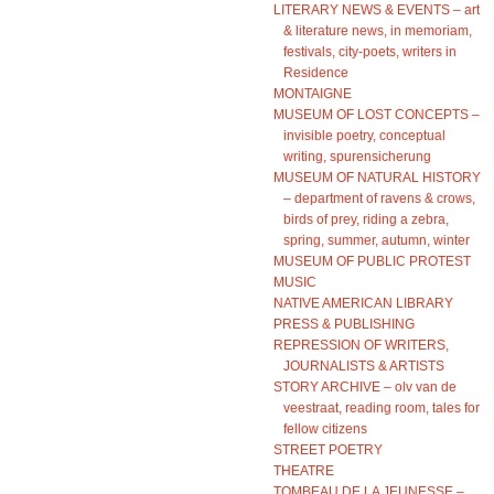
LITERARY NEWS & EVENTS – art
& literature news, in memoriam,
festivals, city-poets, writers in
Residence
MONTAIGNE
MUSEUM OF LOST CONCEPTS –
invisible poetry, conceptual
writing, spurensicherung
MUSEUM OF NATURAL HISTORY
– department of ravens & crows,
birds of prey, riding a zebra,
spring, summer, autumn, winter
MUSEUM OF PUBLIC PROTEST
MUSIC
NATIVE AMERICAN LIBRARY
PRESS & PUBLISHING
REPRESSION OF WRITERS,
JOURNALISTS & ARTISTS
STORY ARCHIVE – olv van de
veestraat, reading room, tales for
fellow citizens
STREET POETRY
THEATRE
TOMBEAU DE LA JEUNESSE –