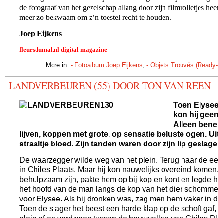
de fotograaf van het gezelschap allang door zijn
filmrolletjes he
meer zo bekwaam om z’n toestel recht te houden.
Joep Eijkens
fleursdumal.nl digital magazine
More in:
- Fotoalbum Joep Eijkens
,
- Objets Trouvés (Ready
LANDVERBEUREN (55) DOOR TON VAN REEN
Toen Elysee 
kon hij geen
Alleen ben
lijven, koppen met grote, op sensatie beluste ogen. Ui
straaltje bloed. Zijn tanden waren door zijn lip geslage
De waarzegger wilde weg van het plein. Terug naar de e
in Chiles Plaats. Maar hij kon nauwelijks overeind komen
behulpzaam zijn, pakte hem op bij kop en kont en legde 
het hoofd van de man langs de kop van het dier schomm
voor Elysee. Als hij dronken was, zag men hem vaker in d
Toen de slager het beest een harde klap op de schoft gaf, 