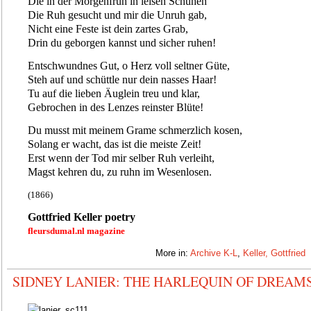
Die in der Morgenfrüh in leisen Schuhen
Die Ruh gesucht und mir die Unruh gab,
Nicht eine Feste ist dein zartes Grab,
Drin du geborgen kannst und sicher ruhen!
Entschwundnes Gut, o Herz voll seltner Güte,
Steh auf und schüttle nur dein nasses Haar!
Tu auf die lieben Äuglein treu und klar,
Gebrochen in des Lenzes reinster Blüte!
Du musst mit meinem Grame schmerzlich kosen,
Solang er wacht, das ist die meiste Zeit!
Erst wenn der Tod mir selber Ruh verleiht,
Magst kehren du, zu ruhn im Wesenlosen.
(1866)
Gottfried Keller poetry
fleursdumal.nl magazine
More in:
Archive K-L
,
Keller, Gottfried
SIDNEY LANIER: THE HARLEQUIN OF DREAM