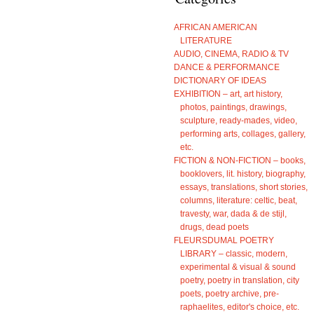
AFRICAN AMERICAN
LITERATURE
AUDIO, CINEMA, RADIO & TV
DANCE & PERFORMANCE
DICTIONARY OF IDEAS
EXHIBITION – art, art history,
photos, paintings, drawings,
sculpture, ready-mades, video,
performing arts, collages, gallery,
etc.
FICTION & NON-FICTION – books,
booklovers, lit. history, biography,
essays, translations, short stories,
columns, literature: celtic, beat,
travesty, war, dada & de stijl,
drugs, dead poets
FLEURSDUMAL POETRY
LIBRARY – classic, modern,
experimental & visual & sound
poetry, poetry in translation, city
poets, poetry archive, pre-
raphaelites, editor's choice, etc.