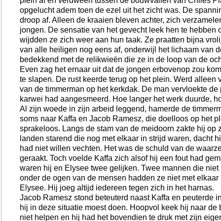
plein af en verdween tussen de bouwvallen van Chiles Pl
opgelucht adem toen de ezel uit het zicht was. De spannin
droop af. Alleen de kraaien bleven achter, zich verzamel
jongen. De sensatie van het gevecht leek hen te hebbe
wijdden ze zich weer aan hun taak. Ze praatten bijna vrolij
van alle heiligen nog eens af, onderwijl het lichaam van
bedekkend met de relikwieën die ze in de loop van de och
Even zag het ernaar uit dat de jongen erbovenop zou komen
te slapen. De rust keerde terug op het plein. Werd alleen
van de timmerman op het kerkdak. De man vervloekte de p
karwei had aangesmeerd. Hoe langer het werk duurde, hoe
Al zijn woede in zijn arbeid leggend, hamerde de timmerma
soms naar Kaffa en Jacob Ramesz, die doelloos op het pl
sprakeloos. Langs de stam van de meidoorn zakte hij op z
landen starend die nog met elkaar in strijd waren, dacht h
had niet willen vechten. Het was de schuld van de waarze
geraakt. Toch voelde Kaffa zich alsof hij een fout had gem
waren hij en Elysee twee gelijken. Twee mannen die niet 
onder de ogen van de mensen hadden ze niet met elkaar
Elysee. Hij joeg altijd iedereen tegen zich in het harnas.
Jacob Ramesz stond beteuterd naast Kaffa en peuterde in z
hij in deze situatie moest doen. Hoopvol keek hij naar de
niet helpen en hij had het bovendien te druk met zijn eige