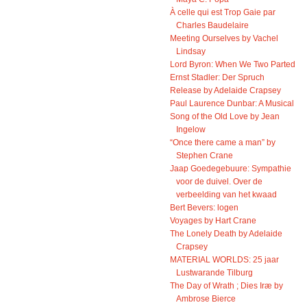
À celle qui est Trop Gaie par
Charles Baudelaire
Meeting Ourselves by Vachel
Lindsay
Lord Byron: When We Two Parted
Ernst Stadler: Der Spruch
Release by Adelaide Crapsey
Paul Laurence Dunbar: A Musical
Song of the Old Love by Jean
Ingelow
“Once there came a man” by
Stephen Crane
Jaap Goedegebuure: Sympathie
voor de duivel. Over de
verbeelding van het kwaad
Bert Bevers: logen
Voyages by Hart Crane
The Lonely Death by Adelaide
Crapsey
MATERIAL WORLDS: 25 jaar
Lustwarande Tilburg
The Day of Wrath ; Dies Iræ by
Ambrose Bierce