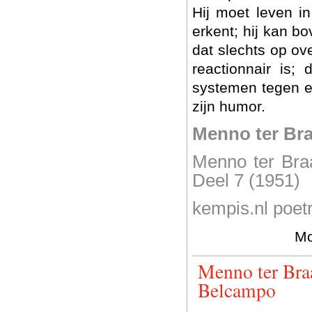
Hij moet leven i
erkent; hij kan b
dat slechts op ov
reactionnair is; 
systemen tegen elk
zijn humor.
Menno ter Br
Menno ter Braa
Deel 7 (1951)
kempis.nl poet
Mo
Menno ter Braa
Belcampo