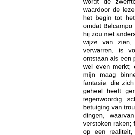
wordt de zwerft
waardoor de leze
het begin tot he
omdat Belcampo ni
hij zou niet ander
wijze van zien
verwarren, is v
ontstaan als een 
wel even merkt; e
mijn maag binne
fantasie, die zic
geheel heeft ge
tegenwoordig sch
betuiging van tro
dingen, waarva
verstoken raken; 
op een realiteit