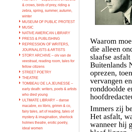
& crows, birds of prey, riding a
zebra, spring, summer, autumn,
winter
MUSEUM OF PUBLIC PROTEST
MUSIC
NATIVE AMERICAN LIBRARY
PRESS & PUBLISHING
Waarom moest
REPRESSION OF WRITERS,
die alleen on
JOURNALISTS & ARTISTS
slaafse asfalt
STORY ARCHIVE – olv van de
veestraat, reading room, tales for
Buitenlands N
fellow citizens
oprezen, toen
STREET POETRY
THEATRE
vervangen en
TOMBEAU DE LA JEUNESSE –
ronddoolde en
early death: writers, poets & artists
who died young
hoofdredacteu
ULTIMATE LIBRARY – danse
macabre, ex libris, grimm & co,
Immers zij be
fairy tales, art of reading, tales of
Het asfalt, w
mystery & imagination, sherlock
wanneer hij g
holmes theatre, erotic poetry,
ideal women