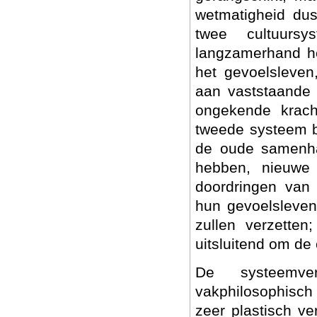
wetmatigheid du
twee cultuurs
langzamerhand he
het gevoelsleven
aan vaststaande
ongekende krach
tweede systeem b
de oude samenhan
hebben, nieuwe
doordringen van 
hun gevoelsleven,
zullen verzetten
uitsluitend om de
De systeemve
vakphilosophisch
zeer plastisch ver