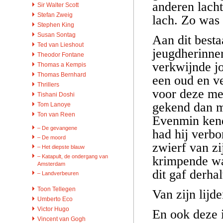
anderen lach
Sir Walter Scott
Stefan Zweig
lach. Zo was
Stephen King
Susan Sontag
Aan dit best
Ted van Lieshout
jeugdherinner
Theodor Fontane
verkwijnde j
Thomas a Kempis
Thomas Bernhard
een oud en v
Thrillers
voor deze me
Tishani Doshi
gekend dan m
Tom Lanoye
Ton van Reen
Evenmin kend
– De gevangene
had hij verbo
– De moord
zwierf van zi
– Het diepste blauw
– Katapult, de ondergang van
krimpende wa
Amsterdam
dit gaf derha
– Landverbeuren
Toon Tellegen
Van zijn lijd
Umberto Eco
Victor Hugo
En ook deze i
Vincent van Gogh