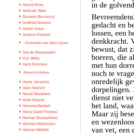
in de golvend
Gerard Reve
Gertrude Stein
Bevreemdend i
Giovanni Boccaccio
gedacht en b
Godfried Bomans
Günter Grass
lossen, een 
Gustave Flaubert
denkkracht. 
– Dictionnaire des idées reçues
bewust, dat z
Guy de Maupassant
boeren, die a
H.G. Wells
met hun dorr
Hank Denmore
noch te vrag
-Moord in lichtdruk
onredelijk g
Harrie Janssens
dorpelingen. 
Harry Mulisch
Haruki Murakami
dienst niet v
Hella Haasse
het land, waa
Henning Mankell
Maar zij bese
Henry David Thoreau
Herman Brusselmans
en wezenloos 
Herman Heijermans
van vet, een
Herman Melville