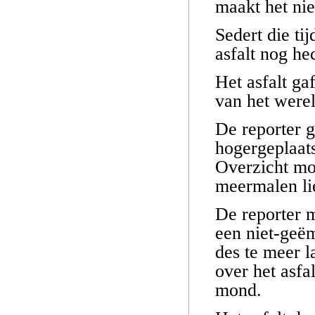
maakt het niet
Sedert die ti
asfalt nog he
Het asfalt ga
van het werel
De reporter g
hogergeplaats
Overzicht moc
meermalen lie
De reporter 
een niet-geë
des te meer l
over het asfa
mond.