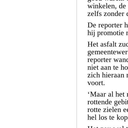
winkelen, de 
zelfs zonder 
De reporter h
hij promotie 
Het asfalt zu
gemeentewerk
reporter wand
niet aan te h
zich hieraan 
voort.
‘Maar al het 
rottende gebi
rotte zielen 
hel los te ko