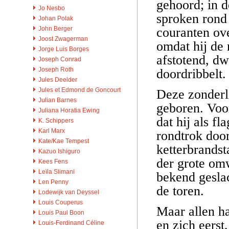
gehoord; in d
Jo Nesbo
sproken rond
Johan Polak
couranten ov
John Berger
Joost Zwagerman
omdat hij de 
Jorge Luis Borges
afstotend, dw
Joseph Conrad
Joseph Roth
doordribbelt.
Jules Deelder
Jules et Edmond de Goncourt
Deze zonderl
Julian Barnes
geboren. Voor
Juliana Horatia Ewing
dat hij als f
K. Schippers
Karl Marx
rondtrok door
Kate/Kae Tempest
ketterbrands
Kazuo Ishiguro
der grote om
Kees Fens
Leïla Slimani
bekend geslac
Len Penny
de toren.
Lodewijk van Deyssel
Louis Couperus
Maar allen h
Louis Paul Boon
en zich eerst,
Louis-Ferdinand Céline