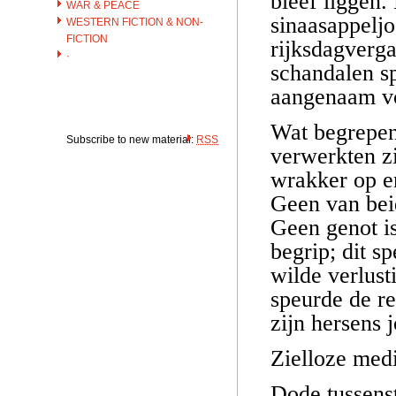
bleef liggen
WAR & PEACE
sinaasappelj
WESTERN FICTION & NON-
FICTION
rijksdagverga
·
schandalen sp
aangenaam vo
Wat begrepen
Subscribe to new material:
RSS
verwerkten zi
wrakker op en
Geen van beid
Geen genot i
begrip; dit s
wilde verlust
speurde de r
zijn hersens 
Zielloze me
Dode tussenst