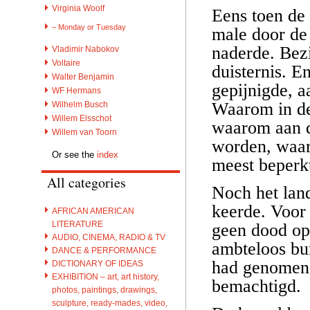
Virginia Woolf
Eens toen de 
– Monday or Tuesday
male door de 
naderde. Bezi
Vladimir Nabokov
Voltaire
duisternis. E
Walter Benjamin
gepijnigde, a
WF Hermans
Waarom in de
Wilhelm Busch
Willem Elsschot
waarom aan d
Willem van Toorn
worden, waar
Or see the
index
meest beperkt
All categories
Noch het lan
keerde. Voor
AFRICAN AMERICAN
LITERATURE
geen dood op 
AUDIO, CINEMA, RADIO & TV
ambteloos bur
DANCE & PERFORMANCE
had genomen; 
DICTIONARY OF IDEAS
EXHIBITION – art, art history,
bemachtigd.
photos, paintings, drawings,
sculpture, ready-mades, video,