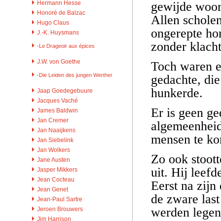
gewijde woor
Hermann Hesse
Honoré de Balzac
Allen schole
Hugo Claus
ongerepte ho
J.-K. Huysmans
zonder klacht
-Le Drageoir aux épices
J.W. von Goethe
Toch waren e
-Die Leiden des jungen Werther
gedachte, die
hunkerde.
Jaap Goedegebuure
Jacques Vaché
Er is geen ge
James Baldwin
Jan Cremer
algemeenheid
Jan Naaijkens
mensen te 
Jan Siebelink
Jan Wolkers
Zo ook stoott
Jane Austen
uit. Hij leef
Jasper Mikkers
Jean Cocteau
Eerst na zijn
Jean Genet
de zware las
Jean-Paul Sartre
werden legen
Jeroen Brouwers
Jim Harrison