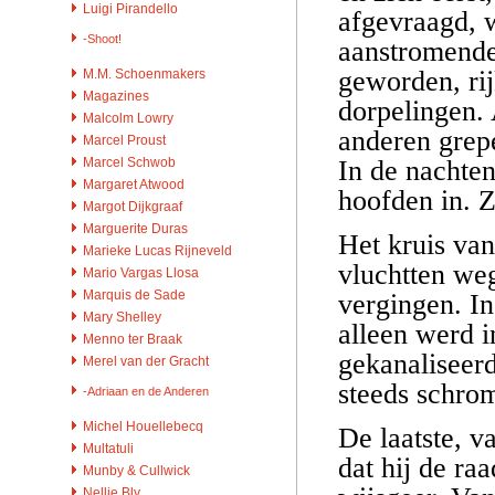
Luigi Pirandello
afgevraagd, 
-Shoot!
aanstromende
geworden, ri
M.M. Schoenmakers
Magazines
dorpelingen.
Malcolm Lowry
anderen grepe
Marcel Proust
In de nachte
Marcel Schwob
Margaret Atwood
hoofden in. Z
Margot Dijkgraaf
Marguerite Duras
Het kruis va
Marieke Lucas Rijneveld
vluchtten weg
Mario Vargas Llosa
Marquis de Sade
vergingen. In
Mary Shelley
alleen werd i
Menno ter Braak
gekanaliseerd
Merel van der Gracht
steeds schro
-Adriaan en de Anderen
Michel Houellebecq
De laatste, v
Multatuli
dat hij de ra
Munby & Cullwick
Nellie Bly