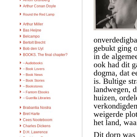
Arthur Conan Doyle
Round the Red Lamp
Arthur Miller
Bas Heijne
Belcampo
onverdedigbar
Bertolt Brecht
gebukt ging o
Bob den Uyl
in de algemee
BOOKS. The final chapter?
ook had dit g
– Audiobooks
– Book Lovers
dogma, dat e
– Book News
is. Bultige s
– Book Stories
– Bookstores
landwegen, di
– Fantom Ebooks
huizen, ordel
– Guerilla Libraries
verkondigden 
Brabantia Nostra
weigerde plo
Bret Harte
Cees Nooteboom
het land, waa
Charles Dickens
D.H. Lawrence
Dit dorp was 