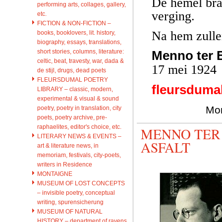
De hemel brak
performing arts, collages, gallery,
verging.
etc.
FICTION & NON-FICTION –
Na hem zulle
books, booklovers, lit. history,
biography, essays, translations,
short stories, columns, literature:
Menno ter 
celtic, beat, travesty, war, dada &
17 mei 1924
de stijl, drugs, dead poets
FLEURSDUMAL POETRY
fleursduma
LIBRARY – classic, modern,
experimental & visual & sound
Mor
poetry, poetry in translation, city
poets, poetry archive, pre-
raphaelites, editor's choice, etc.
MENNO TER 
LITERARY NEWS & EVENTS –
ASFALT
art & literature news, in
memoriam, festivals, city-poets,
writers in Residence
MONTAIGNE
MUSEUM OF LOST CONCEPTS
– invisible poetry, conceptual
writing, spurensicherung
MUSEUM OF NATURAL
HISTORY – department of ravens