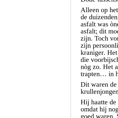
Alleen op het
de duizenden,
asfalt was òn
asfalt; dit m
zijn. Toch vo
zijn persoonl
kraniger. Het
die voorbijsc
nòg zo. Het a
trapten… in h
Dit waren de
krullenjongen
Hij haatte de
omdat hij nog
goed waren. 