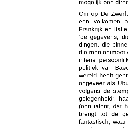
mogelijk een dire
Om op De Zwerfto
een volkomen o
Frankrijk en Itali
‘de gegevens, di
dingen, die binne
die men ontmoet e
intens persoonli
politiek van Bae
wereld heeft geb
ongeveer als Ubu t
volgens de stemp
gelegenheid’, ha
(een talent, dat h
brengt tot de ge
fantastisch, waar