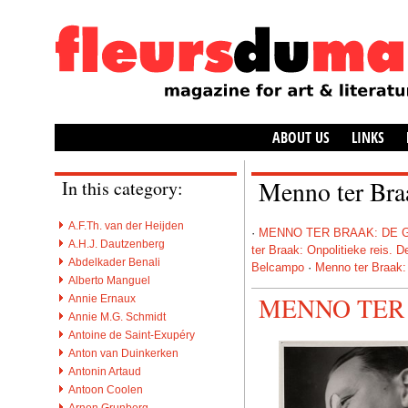
ABOUT US
LINKS
Menno ter Bra
In this category:
A.F.Th. van der Heijden
·
MENNO TER BRAAK: DE 
A.H.J. Dautzenberg
ter Braak: Onpolitieke reis.
Abdelkader Benali
Belcampo
·
Menno ter Braak: 
Alberto Manguel
MENNO TER
Annie Ernaux
Annie M.G. Schmidt
Antoine de Saint-Exupéry
Anton van Duinkerken
Antonin Artaud
Antoon Coolen
Arnon Grunberg