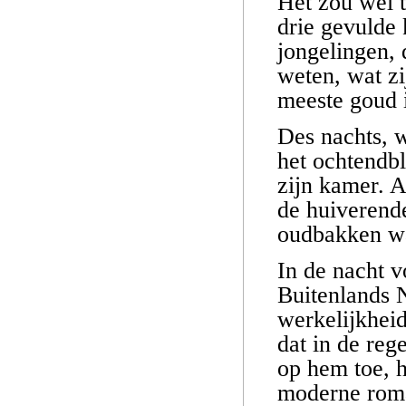
Het zou wel 
drie gevulde 
jongelingen, 
weten, wat z
meeste goud in
Des nachts, 
het ochtendbl
zijn kamer. A
de huiverende
oudbakken wa
In de nacht vo
Buitenlands N
werkelijkheid
dat in de reg
op hem toe, h
moderne roma