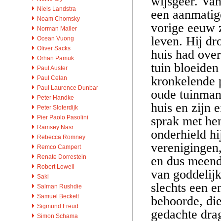
wijsgeer. Va
Niels Landstra
een aanmatige
Noam Chomsky
vorige eeuw z
Norman Mailer
leven. Hij dr
Ocean Vuong
Oliver Sacks
huis had ove
Orhan Pamuk
tuin bloeiden
Paul Auster
kronkelende p
Paul Celan
Paul Laurence Dunbar
oude tuinman
Peter Handke
huis en zijn 
Peter Sloterdijk
sprak met hen
Pier Paolo Pasolini
Ramsey Nasr
onderhield h
Rebecca Romney
verenigingen,
Remco Campert
Renate Dorrestein
en dus meend
Robert Lowell
van goddelij
Saki
slechts een e
Salman Rushdie
Samuel Beckett
behoorde, die
Sigmund Freud
gedachte drag
Simon Schama