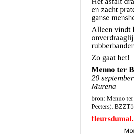
Het asfalt dr
en zacht prat
ganse menshei
Alleen vindt 
onverdraaglij
rubberbanden
Zo gaat het!
Menno ter 
20 september
Murena
bron: Menno ter 
Peeters). BZZT
fleursdumal
Mor