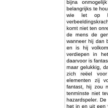
bijna onmogelijk
belangrijks te ho
wie let op h
verbeeldingskrach
komt niet ten onr
de mens de gema
wanneer hij dan b
en is hij volko
verdiepen in he
daarvoor is fantas
maar gelukkig, da
zich reëel voo
elementen zij 
fantast, hij zou 
tenminste niet t
hazardspeler. De 
het in en uit een