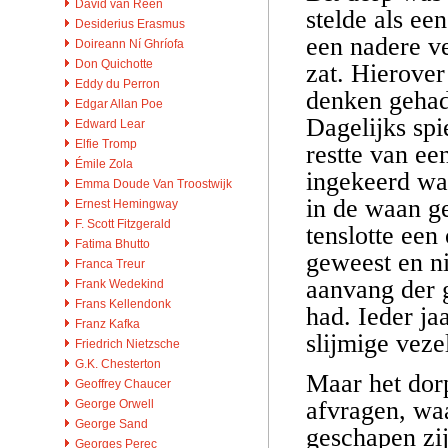
David van Reen
stelde als ee
Desiderius Erasmus
een nadere v
Doireann Ní Ghríofa
Don Quichotte
zat. Hierover
Eddy du Perron
denken gehad
Edgar Allan Poe
Dagelijks spi
Edward Lear
Elfie Tromp
restte van ee
Émile Zola
ingekeerd was
Emma Doude Van Troostwijk
in de waan ge
Ernest Hemingway
F. Scott Fitzgerald
tenslotte een
Fatima Bhutto
geweest en ni
Franca Treur
aanvang der 
Frank Wedekind
Frans Kellendonk
had. Ieder ja
Franz Kafka
slijmige veze
Friedrich Nietzsche
G.K. Chesterton
Maar het dorp
Geoffrey Chaucer
afvragen, wa
George Orwell
George Sand
geschapen zij
Georges Perec