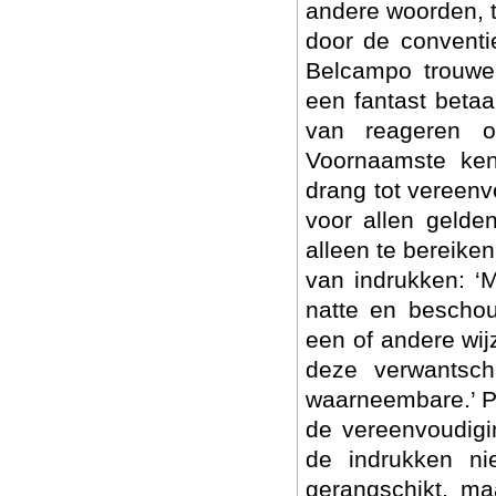
andere woorden, 
door de conventie
Belcampo trouwen
een fantast betaa
van reageren op
Voornaamste kenm
drang tot vereenv
voor allen gelde
alleen te bereike
van indrukken: ‘M
natte en beschou
een of andere wij
deze verwantsch
waarneembare.’ Pa
de vereenvoudigi
de indrukken ni
gerangschikt, ma