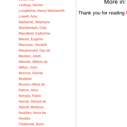
More in
Lindsay, Vachel
Longfellow, Henry Wadsworth
Thank you for reading
Lowell, Amy
Mallarmé, Stéphane
Mandelstam, Osip
Mansfield, Katherine
Marais, Eugène
Marsman, Hendrik
Maupassant, Guy de
Menken, Adah
Mérode, Willem de
Milton, John
Monroe, Harriet
Multatuli
Musset, Alfred de
Nahon, Alice
Neruda, Pablo
Nerval, Gérard de
Nijhoff, Martinus
Noailles, Anna de
Novalis
Pasternak, Boris