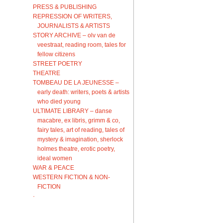
PRESS & PUBLISHING
REPRESSION OF WRITERS,
JOURNALISTS & ARTISTS
STORY ARCHIVE – olv van de
veestraat, reading room, tales for
fellow citizens
STREET POETRY
THEATRE
TOMBEAU DE LA JEUNESSE –
early death: writers, poets & artists
who died young
ULTIMATE LIBRARY – danse
macabre, ex libris, grimm & co,
fairy tales, art of reading, tales of
mystery & imagination, sherlock
holmes theatre, erotic poetry,
ideal women
WAR & PEACE
WESTERN FICTION & NON-
FICTION
·