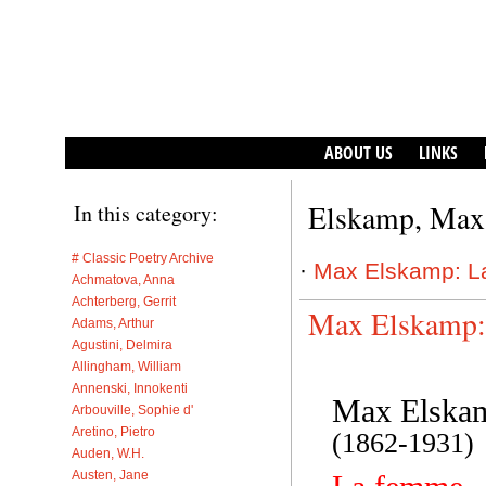
ABOUT US
LINKS
Elskamp, Max
In this category:
# Classic Poetry Archive
·
Max Elskamp: L
Achmatova, Anna
Achterberg, Gerrit
Max Elskamp:
Adams, Arthur
Agustini, Delmira
Allingham, William
Annenski, Innokenti
Max Elska
Arbouville, Sophie d'
Aretino, Pietro
(1862-1931)
Auden, W.H.
Austen, Jane