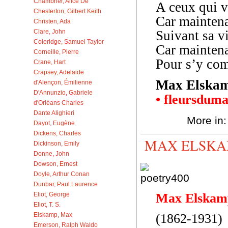
Chambrier, Alice De
A ceux qui v
Chesterton, Gilbert Keith
Car mainten
Christen, Ada
Suivant sa vi
Clare, John
Coleridge, Samuel Taylor
Car mainten
Corneille, Pierre
Pour s’y comp
Crane, Hart
Crapsey, Adelaide
Max Elskam
d'Alençon, Émilienne
D'Annunzio, Gabriele
• fleursduma
d'Orléans Charles
Dante Alighieri
More in
Dayot, Eugène
Dickens, Charles
MAX ELSKAM
Dickinson, Emily
Donne, John
Dowson, Ernest
Doyle, Arthur Conan
Dunbar, Paul Laurence
Eliot, George
Max Elskam
Eliot, T. S.
Elskamp, Max
(1862-1931)
Emerson, Ralph Waldo