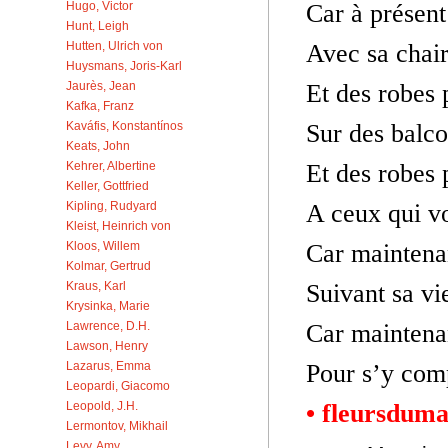
Hugo, Victor
Car à présen
Hunt, Leigh
Hutten, Ulrich von
Avec sa chair
Huysmans, Joris-Karl
Jaurès, Jean
Et des robes 
Kafka, Franz
Kaváfis, Konstantínos
Sur des balco
Keats, John
Kehrer, Albertine
Et des robes 
Keller, Gottfried
Kipling, Rudyard
A ceux qui vo
Kleist, Heinrich von
Kloos, Willem
Car maintena
Kolmar, Gertrud
Kraus, Karl
Suivant sa vi
Krysinka, Marie
Lawrence, D.H.
Car maintena
Lawson, Henry
Lazarus, Emma
Pour s’y comp
Leopardi, Giacomo
Leopold, J.H.
• fleursduma
Lermontov, Mikhail
Levy, Amy