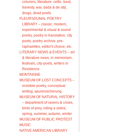
columns, literature: celtic, beat,
travesty, war, dada & de stijl,
drugs, dead poets
FLEURSDUMAL POETRY
LIBRARY – classic, modern,
experimental & visual & sound
poetry, poetry in translation, city
poets, poetry archive, pre-
raphaelites, editor's choice, etc.
LITERARY NEWS & EVENTS – art
& literature news, in memoriam,
festivals, city-poets, writers in
Residence
MONTAIGNE
MUSEUM OF LOST CONCEPTS –
invisible poetry, conceptual
writing, spurensicherung
MUSEUM OF NATURAL HISTORY
– department of ravens & crows,
birds of prey, riding a zebra,
spring, summer, autumn, winter
MUSEUM OF PUBLIC PROTEST
MUSIC
NATIVE AMERICAN LIBRARY