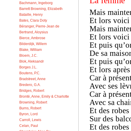
La femme
Bachmann, Ingeborg
Barrett Browning, Elizabeth
Mais mainte
Bataille, Henry
Et lors voic
Bates, Clara Doty
Mais mainte
Béranger, Pierre-Jean de
Bertrand, Aloysius
Et lors voici
Bierce, Ambrose
Et puis qu’o
Bilderdijk, Willem
Blake, William
De sa maison
Bloem, J.C.
Et puis qu’o
Blok, Aleksandr
Et lors aprè
Borges J.L.
Boutens, P.C.
Car à présen
Bradstreet, Anne
Avec ses lèv
Bredero, G.A.
Bridges, Robert
Car à présen
Brontë, Anne, Emily & Charlotte
Avec sa chai
Browning, Robert
Et des robes
Burns, Robert
Byron, Lord
Sur des balco
Carroll, Lewis
Et des robes
Celan, Paul