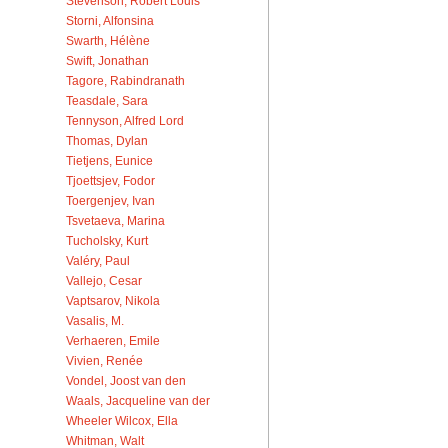
Stevenson, Robert Louis
Storni, Alfonsina
Swarth, Hélène
Swift, Jonathan
Tagore, Rabindranath
Teasdale, Sara
Tennyson, Alfred Lord
Thomas, Dylan
Tietjens, Eunice
Tjoettsjev, Fodor
Toergenjev, Ivan
Tsvetaeva, Marina
Tucholsky, Kurt
Valéry, Paul
Vallejo, Cesar
Vaptsarov, Nikola
Vasalis, M.
Verhaeren, Emile
Vivien, Renée
Vondel, Joost van den
Waals, Jacqueline van der
Wheeler Wilcox, Ella
Whitman, Walt