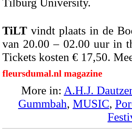
Tilburg University.
TiLT
vindt plaats in de Bo
van 20.00 – 02.00 uur in t
Tickets kosten € 17,50. Mee
fleursdumal.nl magazine
More in:
A.H.J. Dautze
Gummbah
,
MUSIC
,
Por
Festi