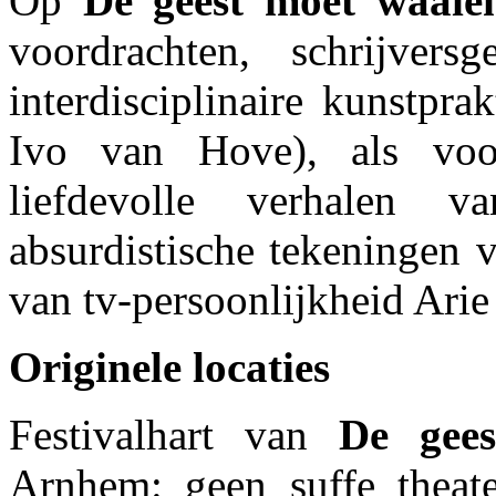
Op
De geest moet waaie
voordrachten, schrijver
interdisciplinaire kunstpra
Ivo van Hove), als voo
liefdevolle verhalen 
absurdistische tekeningen
van tv-persoonlijkheid Ar
Originele locaties
Festivalhart van
De gee
Arnhem: geen suffe theate