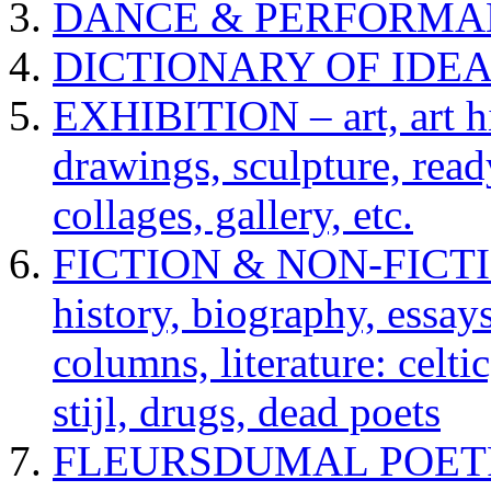
DANCE & PERFORMA
DICTIONARY OF IDE
EXHIBITION – art, art hi
drawings, sculpture, read
collages, gallery, etc.
FICTION & NON-FICTION 
history, biography, essays,
columns, literature: celti
stijl, drugs, dead poets
FLEURSDUMAL POETRY 