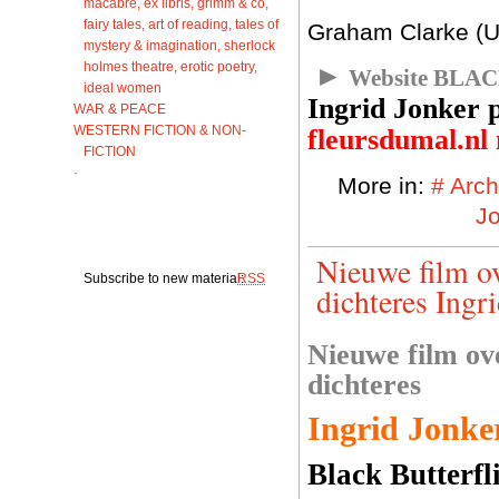
macabre, ex libris, grimm & co,
fairy tales, art of reading, tales of
Graham Clarke (U
mystery & imagination, sherlock
holmes theatre, erotic poetry,
►
Website BLA
ideal women
Ingrid Jonker 
WAR & PEACE
WESTERN FICTION & NON-
fleursdumal.nl
FICTION
·
More in:
# Arch
J
Nieuwe film ov
Subscribe to new material:
RSS
dichteres Ingri
Nieuwe film ov
dichteres
Ingrid Jonke
Black Butterfl