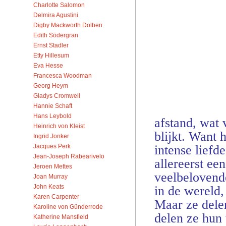
Charlotte Salomon
Delmira Agustini
Digby Mackworth Dolben
Edith Södergran
Ernst Stadler
Etty Hillesum
Eva Hesse
Francesca Woodman
Georg Heym
Gladys Cromwell
Hannie Schaft
Hans Leybold
afstand, wat 
Heinrich von Kleist
blijkt. Want 
Ingrid Jonker
intense liefd
Jacques Perk
Jean-Joseph Rabearivelo
allereerst ee
Jeroen Mettes
veelbelovende
Joan Murray
John Keats
in de wereld,
Karen Carpenter
Maar ze delen
Karoline von Günderrode
delen ze hun 
Katherine Mansfield