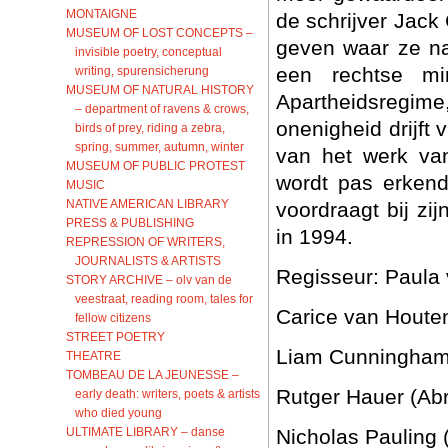
MONTAIGNE
de schrijver Jack
MUSEUM OF LOST CONCEPTS –
geven waar ze na
invisible poetry, conceptual
een rechtse mi
writing, spurensicherung
MUSEUM OF NATURAL HISTORY
Apartheidsregim
– department of ravens & crows,
onenigheid drijft
birds of prey, riding a zebra,
spring, summer, autumn, winter
van het werk van
MUSEUM OF PUBLIC PROTEST
wordt pas erkend
MUSIC
NATIVE AMERICAN LIBRARY
voordraagt bij zi
PRESS & PUBLISHING
in 1994.
REPRESSION OF WRITERS,
JOURNALISTS & ARTISTS
Regisseur: Paula 
STORY ARCHIVE – olv van de
veestraat, reading room, tales for
Carice van Houten
fellow citizens
STREET POETRY
Liam Cunningham
THEATRE
TOMBEAU DE LA JEUNESSE –
Rutger Hauer (Ab
early death: writers, poets & artists
who died young
ULTIMATE LIBRARY – danse
Nicholas Pauling 