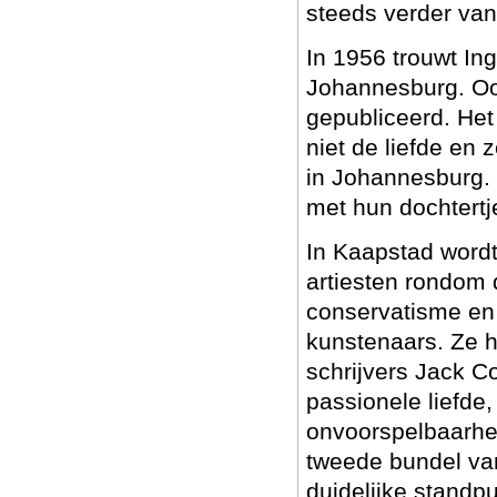
steeds verder van
In 1956 trouwt Ing
Johannesburg. Ook
gepubliceerd. Het 
niet de liefde en 
in Johannesburg. 
met hun dochtertj
In Kaapstad wordt 
artiesten rondom d
conservatisme en 
kunstenaars. Ze he
schrijvers Jack C
passionele liefde
onvoorspelbaarhei
tweede bundel van
duidelijke standp