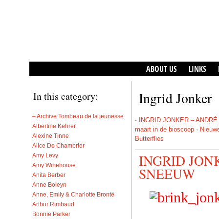
ABOUT US
LINKS
Ingrid Jonker
In this category:
– Archive Tombeau de la jeunesse
·
INGRID JONKER – ANDRÉ
Albertine Kehrer
maart in de bioscoop
·
Nieuwe
Alexine Tinne
Butterflies
Alice De Chambrier
INGRID JON
Amy Levy
Amy Winehouse
SNEEUW
Anita Berber
Anne Boleyn
Anne, Emily & Charlotte Brontë
Arthur Rimbaud
Bonnie Parker