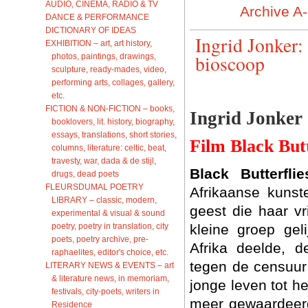
AUDIO, CINEMA, RADIO & TV
Archive A
DANCE & PERFORMANCE
DICTIONARY OF IDEAS
Ingrid Jonker:
EXHIBITION – art, art history,
bioscoop
photos, paintings, drawings,
sculpture, ready-mades, video,
performing arts, collages, gallery,
etc.
FICTION & NON-FICTION – books,
Ingrid Jonker
booklovers, lit. history, biography,
essays, translations, short stories,
Film Black Butt
columns, literature: celtic, beat,
travesty, war, dada & de stijl,
Black Butterflie
drugs, dead poets
FLEURSDUMAL POETRY
Afrikaanse kunst
LIBRARY – classic, modern,
geest die haar vr
experimental & visual & sound
poetry, poetry in translation, city
kleine groep gel
poets, poetry archive, pre-
Afrika deelde, d
raphaelites, editor's choice, etc.
tegen de censuur 
LITERARY NEWS & EVENTS – art
& literature news, in memoriam,
jonge leven tot h
festivals, city-poets, writers in
meer gewaardeerd.
Residence