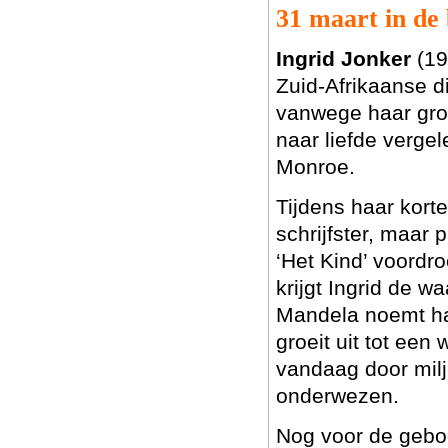
31 maart in de
Ingrid Jonker
(19
Zuid-Afrikaanse d
vanwege haar gro
naar liefde vergel
Monroe.
Tijdens haar kort
schrijfster, maar
‘Het Kind’ voordr
krijgt Ingrid de w
Mandela noemt haa
groeit uit tot een
vandaag door milj
onderwezen.
Nog voor de geboo