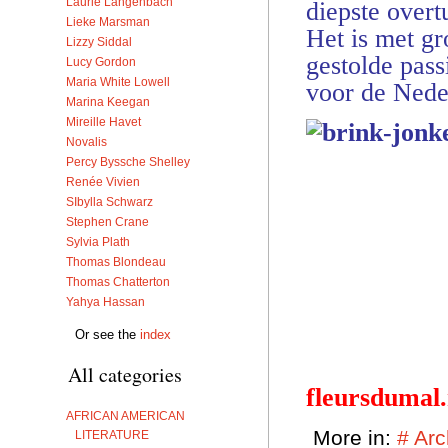
Laurie Langenbach
diepste overt
Lieke Marsman
Het is met gr
Lizzy Siddal
gestolde pass
Lucy Gordon
Maria White Lowell
voor de Nede
Marina Keegan
Mireille Havet
Novalis
Percy Byssche Shelley
Renée Vivien
SIbylla Schwarz
Stephen Crane
Sylvia Plath
Thomas Blondeau
Thomas Chatterton
Yahya Hassan
Or see the
index
All categories
fleursdumal
AFRICAN AMERICAN
More in:
# Arc
LITERATURE