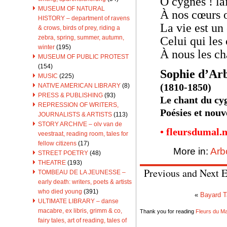
Ô cygnes ! la
MUSEUM OF NATURAL
À nos cœurs o
HISTORY – department of ravens
La vie est un
& crows, birds of prey, riding a
zebra, spring, summer, autumn,
Celui qui les 
winter
(195)
À nous les ch
MUSEUM OF PUBLIC PROTEST
(154)
Sophie d’Arb
MUSIC
(225)
(1810-1850)
NATIVE AMERICAN LIBRARY
(8)
PRESS & PUBLISHING
(93)
Le chant du cy
REPRESSION OF WRITERS,
Poésies et nouv
JOURNALISTS & ARTISTS
(113)
STORY ARCHIVE – olv van de
• fleursdumal.
veestraat, reading room, tales for
fellow citizens
(17)
More in:
Arb
STREET POETRY
(48)
THEATRE
(193)
Previous and Next E
TOMBEAU DE LA JEUNESSE –
early death: writers, poets & artists
who died young
(391)
«
Bayard T
ULTIMATE LIBRARY – danse
macabre, ex libris, grimm & co,
Thank you for reading
Fleurs du Mal
fairy tales, art of reading, tales of