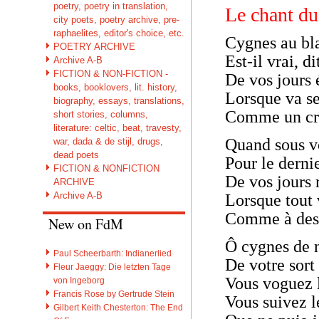
poetry, poetry in translation,
Le chant du
city poets, poetry archive, pre-
raphaelites, editor's choice, etc.
Cygnes au bl
POETRY ARCHIVE
Est-il vrai, 
Archive A-B
FICTION & NON-FICTION -
De vos jours 
books, booklovers, lit. history,
Lorsque va se 
biography, essays, translations,
Comme un cri 
short stories, columns,
literature: celtic, beat, travesty,
Quand sous vot
war, dada & de stijl, drugs,
dead poets
Pour le derni
FICTION & NONFICTION
De vos jours 
ARCHIVE
Archive A-B
Lorsque tout 
Comme à des c
New on FdM
Ô cygnes de n
Paul Scheerbarth: Indianerlied
De votre sort
Fleur Jaeggy: Die letzten Tage
Vous voguez l
von Ingeborg
Francis Rose by Gertrude Stein
Vous suivez l
Gilbert Keith Chesterton: The End