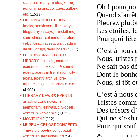
sculpture, ready-mades, video,
Oh ! pourquo
performing arts, collages, gallery,
Quand s’arrêt
etc.
(1,533)
FICTION & NON-FICTION –
Pleurez plutô
books, booklovers, lit. history,
Les étoiles, l
biography, essays, translations,
Pourquoi fête
short stories, columns, literature:
celtic, beat, travesty, war, dada &
C’est à nous 
de stijl, drugs, dead poets
(4,017)
FLEURSDUMAL POETRY
Nous, tristes
LIBRARY – classic, modern,
Ne sait pas d
experimental & visual & sound
Dont le bonheu
poetry, poetry in translation, city
poets, poetry archive, pre-
Nous, si tôt 
raphaelites, editor's choice, etc.
(4,903)
C’est à nous 
LITERARY NEWS & EVENTS –
Tristes comm
art & literature news, in
memoriam, festivals, city-poets,
Des trésors d
writers in Residence
(1,625)
Qui ne s’exha
MONTAIGNE
(112)
Pour qui souff
MUSEUM OF LOST CONCEPTS
– invisible poetry, conceptual
writing, spurensicherung
(54)