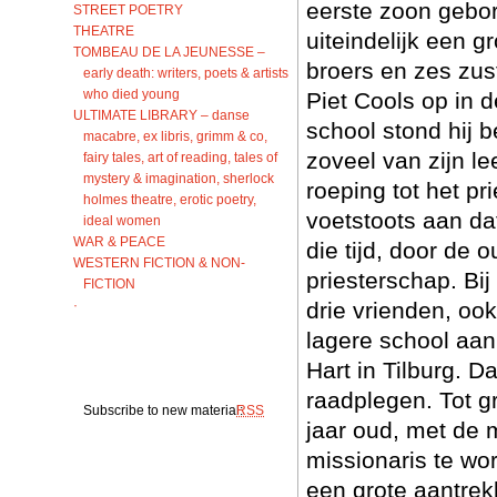
eerste zoon gebor
STREET POETRY
THEATRE
uiteindelijk een g
TOMBEAU DE LA JEUNESSE –
broers en zes zust
early death: writers, poets & artists
who died young
Piet Cools op in 
ULTIMATE LIBRARY – danse
school stond hij b
macabre, ex libris, grimm & co,
zoveel van zijn le
fairy tales, art of reading, tales of
mystery & imagination, sherlock
roeping tot het p
holmes theatre, erotic poetry,
voetstoots aan da
ideal women
WAR & PEACE
die tijd, door de
WESTERN FICTION & NON-
priesterschap. Bi
FICTION
·
drie vrienden, oo
lagere school aan
Hart in Tilburg. 
raadplegen. Tot gr
Subscribe to new material:
RSS
jaar oud, met de 
missionaris te wo
een grote aantrek