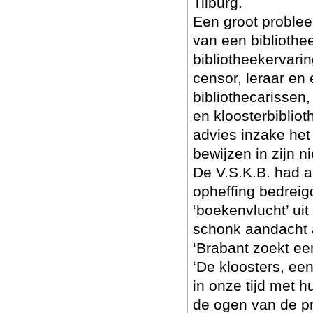
Tilburg.
Een groot problee
van een bibliothee
bibliotheekervarin
censor, leraar en
bibliothecarissen,
en kloosterbiblio
advies inzake het
bewijzen in zijn n
De V.S.K.B. had 
opheffing bedreig
‘boekenvlucht’ ui
schonk aandacht aa
‘Brabant zoekt ee
‘De kloosters, ee
in onze tijd met 
de ogen van de pr