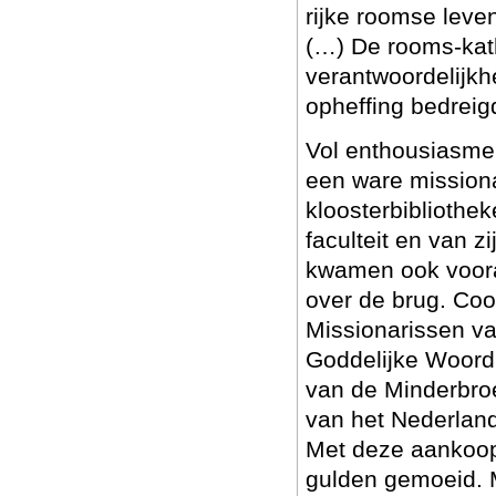
rijke roomse leven
(…) De rooms-kat
verantwoordelijkh
opheffing bedreigd
Vol enthousiasme 
een ware missiona
kloosterbibliothe
faculteit en van z
kwamen ook vooral
over de brug. Cool
Missionarissen va
Goddelijke Woord,
van de Minderbroe
van het Nederlan
Met deze aankoop
gulden gemoeid. 