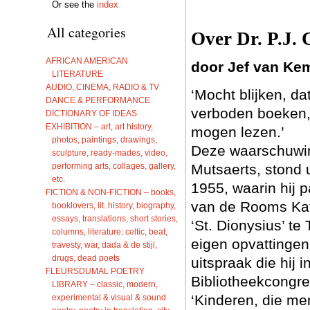
Or see the
index
All categories
Over Dr. P.J.
AFRICAN AMERICAN
door Jef van Ke
LITERATURE
AUDIO, CINEMA, RADIO & TV
‘Mocht blijken, d
DANCE & PERFORMANCE
verboden boeken,
DICTIONARY OF IDEAS
EXHIBITION – art, art history,
mogen lezen.’
photos, paintings, drawings,
Deze waarschuwin
sculpture, ready-mades, video,
performing arts, collages, gallery,
Mutsaerts, stond 
etc.
1955, waarin hij 
FICTION & NON-FICTION – books,
van de Rooms Kat
booklovers, lit. history, biography,
essays, translations, short stories,
‘St. Dionysius’ t
columns, literature: celtic, beat,
eigen opvattingen 
travesty, war, dada & de stijl,
drugs, dead poets
uitspraak die hij 
FLEURSDUMAL POETRY
Bibliotheekcongre
LIBRARY – classic, modern,
‘Kinderen, die me
experimental & visual & sound