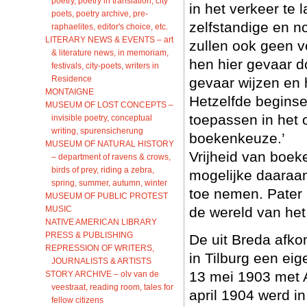
poetry, poetry in translation, city
in het verkeer te 
poets, poetry archive, pre-
zelfstandige en n
raphaelites, editor's choice, etc.
LITERARY NEWS & EVENTS – art
zullen ook geen 
& literature news, in memoriam,
hen hier gevaar do
festivals, city-poets, writers in
Residence
gevaar wijzen en 
MONTAIGNE
Hetzelfde begins
MUSEUM OF LOST CONCEPTS –
toepassen in het 
invisible poetry, conceptual
writing, spurensicherung
boekenkeuze.’
MUSEUM OF NATURAL HISTORY
Vrijheid van boek
– department of ravens & crows,
birds of prey, riding a zebra,
mogelijke daaraa
spring, summer, autumn, winter
toe nemen. Pater 
MUSEUM OF PUBLIC PROTEST
MUSIC
de wereld van het
NATIVE AMERICAN LIBRARY
PRESS & PUBLISHING
De uit Breda afk
REPRESSION OF WRITERS,
in Tilburg een eig
JOURNALISTS & ARTISTS
13 mei 1903 met 
STORY ARCHIVE – olv van de
veestraat, reading room, tales for
april 1904 werd in
fellow citizens