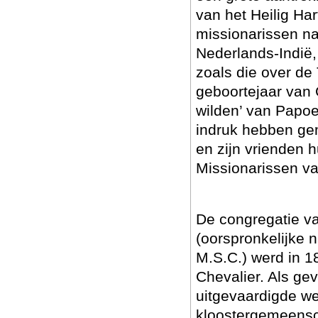
van het Heilig Har
missionarissen naa
Nederlands-Indië, 
zoals die over de 
geboortejaar van 
wilden’ van Papo
indruk hebben ge
en zijn vrienden 
Missionarissen van
De congregatie va
(oorspronkelijke 
M.S.C.) werd in 1
Chevalier. Als ge
uitgevaardigde wet
kloostergemeensc