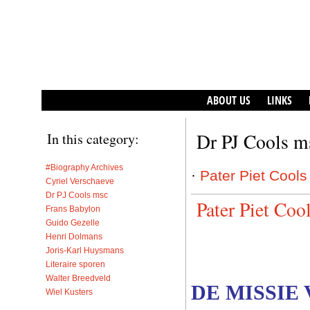
ABOUT US
LINKS
Dr PJ Cools m
In this category:
#Biography Archives
·
Pater Piet Cools
Cyriel Verschaeve
Dr PJ Cools msc
Pater Piet Coo
Frans Babylon
Guido Gezelle
Henri Dolmans
Joris-Karl Huysmans
Literaire sporen
Walter Breedveld
DE MISSIE
Wiel Kusters