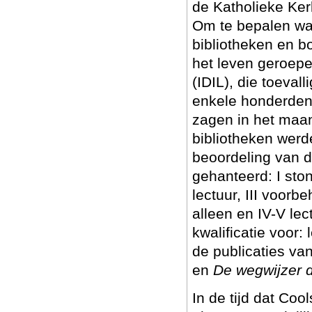
de Katholieke Ke
Om te bepalen wa
bibliotheken en b
het leven geroepe
(IDIL), die toeval
enkele honderden
zagen in het maan
bibliotheken werd
beoordeling van d
gehanteerd: I sto
lectuur, III voorb
alleen en IV-V lec
kwalificatie voor: 
de publicaties va
en
De wegwijzer d
In de tijd dat Coo