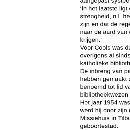
aangepast systee
‘In het laatste li
strengheid, n.l. h
zijn en dat de re
naar de aard van 
krijgen.’
Voor Cools was da
overigens al sind
katholieke bibliot
De inbreng van pa
hebben gemaakt da
benoemd tot lid v
bibliotheekwezen’
Het jaar 1954 was 
werd hij door zijn
Missiehuis in Tilb
geboortestad.