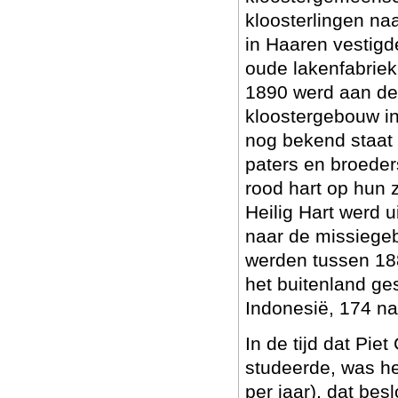
kloosterlingen naa
in Haaren vestigde
oude lakenfabriek 
1890 werd aan de
kloostergebouw i
nog bekend staat 
paters en broeder
rood hart op hun 
Heilig Hart werd u
naar de missiegeb
werden tussen 188
het buitenland ge
Indonesië, 174 naa
In de tijd dat Pie
studeerde, was he
per jaar), dat be