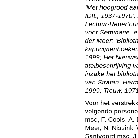
‘Met hoogrood aan
IDIL, 1937-1970′,
Lectuur-Repertor
voor Seminarie- e
der Meer: ‘Biblio
kapucijnenboeken’,
1999; Het Nieuwsb
titelbeschrijving
inzake het biblio
van Straten: Herma
1999; Trouw, 1971
Voor het verstrekk
volgende persone
msc, F. Cools, A. 
Meer, N. Nissink 
Santvoord msc, J. 