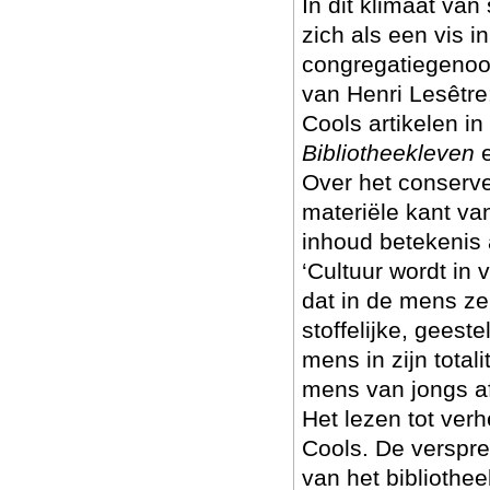
In dit klimaat van
zich als een vis i
congregatiegenoot
van Henri Lesêtre
Cools artikelen in
Bibliotheekleven
e
Over het conserve
materiële kant va
inhoud betekenis 
‘Cultuur wordt in v
dat in de mens ze
stoffelijke, geest
mens in zijn total
mens van jongs af
Het lezen tot ver
Cools. De verspre
van het bibliothe