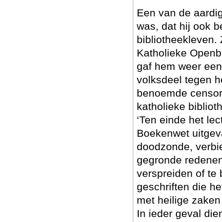
Een van de aardig
was, dat hij ook b
bibliotheekleven.
Katholieke Openba
gaf hem weer een
volksdeel tegen h
benoemde censor, 
katholieke biblio
‘Ten einde het le
Boekenwet uitgeva
doodzonde, verbi
gegronde redenen, 
verspreiden of te
geschriften die he
met heilige zaken 
In ieder geval die