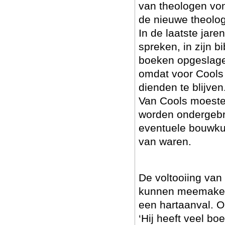
van theologen von
de nieuwe theolog
In de laatste jare
spreken, in zijn b
boeken opgeslage
omdat voor Cools d
dienden te blijve
Van Cools moesten
worden ondergebra
eventuele bouwku
van waren.
De voltooiing van 
kunnen meemaken. 
een hartaanval. O
‘Hij heeft veel b