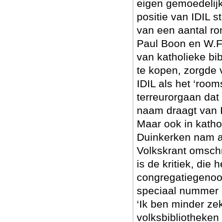
eigen gemoedelijk
positie van IDIL 
van een aantal ro
Paul Boon en W.F
van katholieke b
te kopen, zorgde 
IDIL als het ‘roo
terreurorgaan dat
naam draagt van I
Maar ook in katho
Duinkerken nam af
Volkskrant omschr
is de kritiek, die 
congregatiegenoot
speciaal nummer 
‘Ik ben minder ze
volksbibliotheken 