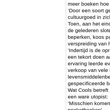
meer boeken hoe b
‘Door een soort g
cultuurgoed in zi
Toen, aan het ein
de gelederen slot
beperken, koos pa
verspreiding van 
‘Indertijd is de o
een tekort doen a
ervaring leerde e
verkoop van vele
levensmiddelenbed
gespecificeerde b
Wat Cools betreft
een ware utopist:
‘Misschien komen 
pocketboeken’.