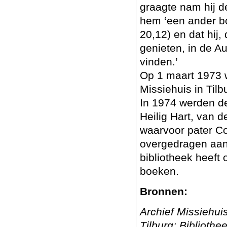
graagte nam hij d
hem ‘een ander b
20,12) en dat hij,
genieten, in de A
vinden.’
Op 1 maart 1973 w
Missiehuis in Tilb
In 1974 werden de
Heilig Hart, van 
waarvoor pater Co
overgedragen aan 
bibliotheek heeft 
boeken.
Bronnen:
Archief Missiehui
Tilburg; Biblioth