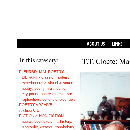
ABOUT US
LINKS
In this category:
T.T. Cloete: Ma
FLEURSDUMAL POETRY
LIBRARY - classic, modern,
experimental & visual & sound
poetry, poetry in translation,
city poets, poetry archive, pre-
raphaelites, editor's choice, etc.
POETRY ARCHIVE
Archive C-D
FICTION & NON-FICTION -
books, booklovers, lit. history,
biography, essays, translations,