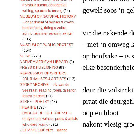
invisible poetry, conceptual
gewelf soos ‘n ge
writing, spurensicherung
(54)
MUSEUM OF NATURAL HISTORY
– department of ravens & crows,
birds of prey, riding a zebra,
vir die nakende d
spring, summer, autumn, winter
(195)
met ‘n omweg k
–
MUSEUM OF PUBLIC PROTEST
(154)
op hoofsake – is 
MUSIC
(225)
NATIVE AMERICAN LIBRARY
(8)
elke besonderheid
PRESS & PUBLISHING
(93)
REPRESSION OF WRITERS,
JOURNALISTS & ARTISTS
(113)
STORY ARCHIVE – olv van de
deur die volstrekt
veestraat, reading room, tales for
fellow citizens
(17)
praat die deurgef
STREET POETRY
(48)
THEATRE
(193)
oop en bloot
TOMBEAU DE LA JEUNESSE –
early death: writers, poets & artists
nakont vlesig gro
who died young
(391)
ULTIMATE LIBRARY – danse