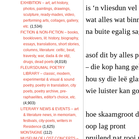
EXHIBITION – art, art history,
is ‘n vliesdun vel
photos, paintings, drawings,
sculpture, ready-mades, video,
wat alles wat binn
performing arts, collages, gallery,
etc.
(1,534)
na buite egalig sa
FICTION & NON-FICTION – books,
booklovers, lit. history, biography,
essays, translations, short stories,
columns, literature: celtic, beat,
asof dit by alles 
travesty, war, dada & de stijl,
drugs, dead poets
(4,018)
die kop hang ge
–
FLEURSDUMAL POETRY
LIBRARY – classic, modern,
hou sy die leë gla
experimental & visual & sound
poetry, poetry in translation, city
wie luister kan go
poets, poetry archive, pre-
raphaelites, editor's choice, etc.
(4,903)
LITERARY NEWS & EVENTS – art
hoe skaamgroot d
& literature news, in memoriam,
festivals, city-poets, writers in
oop lag pront
Residence
(1,625)
MONTAIGNE
(112)
pruilend nat rooi
MUSEUM OF LOST CONCEPTS –