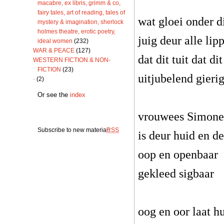
macabre, ex libris, grimm & co,
fairy tales, art of reading, tales of
wat gloei onder d
mystery & imagination, sherlock
holmes theatre, erotic poetry,
juig deur alle lip
ideal women
(232)
WAR & PEACE
(127)
dat dit tuit dat dit
WESTERN FICTION & NON-
FICTION
(23)
uitjubelend gieri
·
(2)
Or see the
index
vrouwees Simone
Subscribe to new material:
RSS
is deur huid en d
oop en openbaar
gekleed sigbaar
oog en oor laat hu