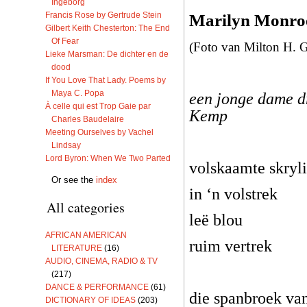
Ingeborg
Francis Rose by Gertrude Stein
Marilyn Monroe
Gilbert Keith Chesterton: The End
Of Fear
(Foto van Milton H. G
Lieke Marsman: De dichter en de
dood
If You Love That Lady. Poems by
Maya C. Popa
een jonge dame d
À celle qui est Trop Gaie par
Kemp
Charles Baudelaire
Meeting Ourselves by Vachel
Lindsay
Lord Byron: When We Two Parted
volskaamte skryl
Or see the
index
in ‘n volstrek
All categories
leë blou
AFRICAN AMERICAN
ruim vertrek
LITERATURE
(16)
AUDIO, CINEMA, RADIO & TV
(217)
DANCE & PERFORMANCE
(61)
die spanbroek van
DICTIONARY OF IDEAS
(203)