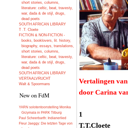
short stories, columns,
literature: celtic, beat, travesty,
war, dada & de stijl, drugs,
dead poets
SOUTH AFRICAN LIBRARY
T .T. Cloete
FICTION & NON-FICTION -
books, booklovers, lit. history,
biography, essays, translations,
short stories, columns,
literature: celtic, beat, travesty,
war, dada & de stijl, drugs,
dead poets
SOUTH AFRICAN LIBRARY
VERTAALVRUCHT
Vertalingen van
Walt & Spoormans
door Carina va
New on FdM
YARN solotentoonstelling Monika
1
Grzymala in PARK Tilburg
Paul Scheerbarth: Indianerlied
Fleur Jaeggy: Die letzten Tage von
T.T.Cloete