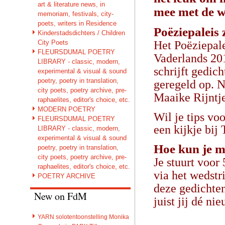
art & literature news, in
mee met de w
memoriam, festivals, city-
poets, writers in Residence
Poëziepaleis 
Kinderstadsdichters / Children
City Poets
Het Poëziepale
FLEURSDUMAL POETRY
Vaderlands 20
LIBRARY - classic, modern,
schrijft gedic
experimental & visual & sound
poetry, poetry in translation,
geregeld op. 
city poets, poetry archive, pre-
Maaike Rijntj
raphaelites, editor's choice, etc.
MODERN POETRY
Wil je tips vo
FLEURSDUMAL POETRY
een kijkje bij 
LIBRARY - classic, modern,
experimental & visual & sound
Hoe kun je 
poetry, poetry in translation,
city poets, poetry archive, pre-
Je stuurt voor
raphaelites, editor's choice, etc.
via het wedstr
POETRY ARCHIVE
deze gedichten
New on FdM
juist jij dé n
YARN solotentoonstelling Monika