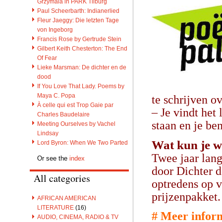
Grzymala in PARK Tilburg
Paul Scheerbarth: Indianerlied
Fleur Jaeggy: Die letzten Tage
von Ingeborg
Francis Rose by Gertrude Stein
Gilbert Keith Chesterton: The End
Of Fear
Lieke Marsman: De dichter en de
dood
If You Love That Lady. Poems by
Maya C. Popa
te schrijven 
À celle qui est Trop Gaie par
– Je vindt het
Charles Baudelaire
staan en je ben
Meeting Ourselves by Vachel
Lindsay
Wat kun je 
Lord Byron: When We Two Parted
Twee jaar lang
Or see the
index
door Dichter d
All categories
optredens op v
prijzenpakket
AFRICAN AMERICAN
LITERATURE
(16)
# Meer inform
AUDIO, CINEMA, RADIO & TV