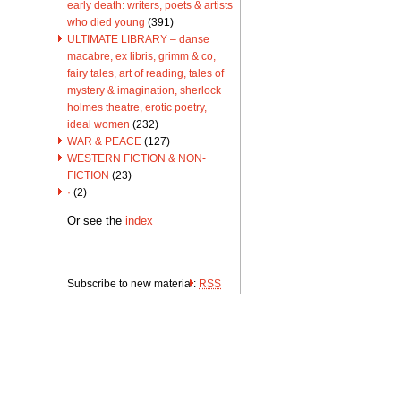
early death: writers, poets & artists
who died young
(391)
ULTIMATE LIBRARY – danse
macabre, ex libris, grimm & co,
fairy tales, art of reading, tales of
mystery & imagination, sherlock
holmes theatre, erotic poetry,
ideal women
(232)
WAR & PEACE
(127)
WESTERN FICTION & NON-
FICTION
(23)
·
(2)
Or see the
index
Subscribe to new material:
RSS