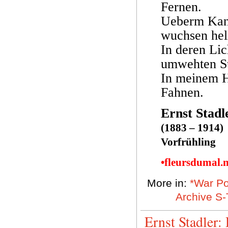
Fernen.
Ueberm Kana
wuchsen hel
In deren Lic
umwehten St
In meinem H
Fahnen.
Ernst Stadl
(1883 – 1914)
Vorfrühling
•fleursdumal.
More in:
*War Po
Archive S-
Ernst Stadler: