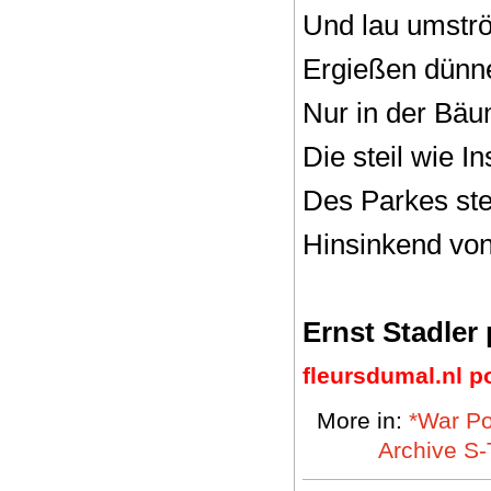
Und lau umströ
Ergießen dünne
Nur in der Bä
Die steil wie I
Des Parkes ste
Hinsinkend vo
Ernst Stadler
fleursdumal.nl p
More in:
*War Po
Archive S-