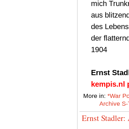
mich Trunkn
aus blitzen
des Lebens 
der flatter
1904
Ernst Stad
kempis.nl 
More in:
*War Po
Archive S-
Ernst Stadler