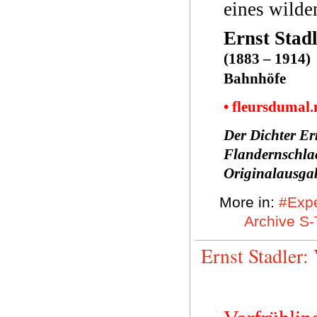
eines wilde
Ernst Stad
(1883 – 1914)
Bahnhöfe
• fleursdumal
Der Dichter Er
Flandernschlac
Originalausga
More in:
#Expe
Archive S-
Ernst Stadler: