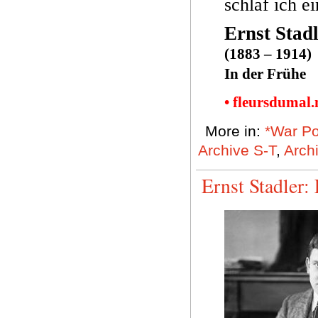
schlaf ich ei
Ernst Stad
(1883 – 1914)
In der Frühe
• fleursdumal
More in:
*War Po
Archive S-T
,
Arch
Ernst Stadler: