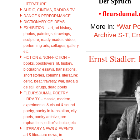
Der Spruch
LITERATURE
AUDIO, CINEMA, RADIO & TV
• fleursdumal
DANCE & PERFORMANCE
DICTIONARY OF IDEAS
More in:
*War Po
EXHIBITION – art, art history,
Archive S-T
,
Er
photos, paintings, drawings,
sculpture, ready-mades, video,
performing arts, collages, gallery,
etc.
Ernst Stadler:
FICTION & NON-FICTION –
books, booklovers, lit. history,
biography, essays, translations,
short stories, columns, literature:
celtic, beat, travesty, war, dada &
de stijl, drugs, dead poets
FLEURSDUMAL POETRY
LIBRARY – classic, modern,
experimental & visual & sound
poetry, poetry in translation, city
poets, poetry archive, pre-
raphaelites, editor's choice, etc.
LITERARY NEWS & EVENTS –
art & literature news, in