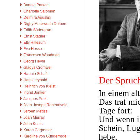
Bonnie Parker
Charlotte Salomon
Delmira Agustini
Digby Mackworth Dolben
Edith Södergran
Ernst Stadler
Etty Hillesum
Eva Hesse
Francesca Woodman
Georg Heym
Gladys Cromwell
Hannie Schaft
Der Spruc
Hans Leybold
Heinrich von Kleist
In einem al
Ingrid Jonker
Jacques Perk
Das traf mi
Jean-Joseph Rabearivelo
Tage fort:
Jeroen Mettes
Und wenn ic
Joan Murray
John Keats
Schein, Lug
Karen Carpenter
hebe,
Karoline von Günderrode