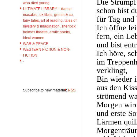
Die Strümpfe
who died young
schon bist d
ULTIMATE LIBRARY – danse
macabre, ex libris, grimm & co,
für Tag und 
fairy tales, art of reading, tales of
Ich öffne lei
mystery & imagination, sherlock
holmes theatre, erotic poetry,
fern, ein Le
ideal women
und bist ent
WAR & PEACE
WESTERN FICTION & NON-
Ich höre, sc
FICTION
im Treppen
·
verklingt,
Bin wieder 
aus den Kis
Subscribe to new material:
RSS
strömend wa
Morgen wird
und erste So
Lärmen quillt
Morgenträu