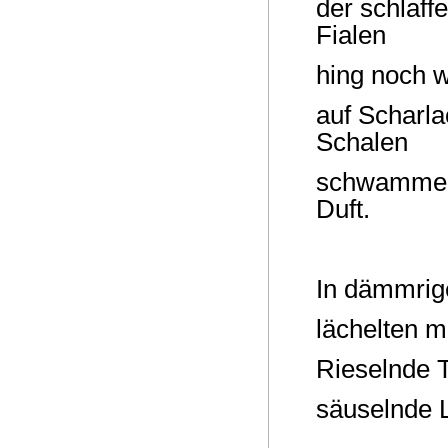
der schlaf
Fialen
hing noch w
auf Scharla
Schalen
schwammen 
Duft.
In dämmrig
lächelten 
Rieselnde 
säuselnde L