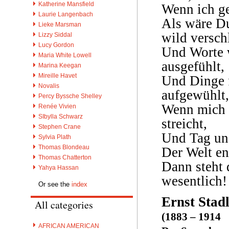
Katherine Mansfield
Wenn ich ge
Laurie Langenbach
Als wäre Du
Lieke Marsman
wild versch
Lizzy Siddal
Lucy Gordon
Und Worte w
Maria White Lowell
ausgefühlt,
Marina Keegan
Mireille Havet
Und Dinge f
Novalis
aufgewühlt,
Percy Byssche Shelley
Wenn mich 
Renée Vivien
SIbylla Schwarz
streicht,
Stephen Crane
Und Tag und
Sylvia Plath
Thomas Blondeau
Der Welt en
Thomas Chatterton
Dann steht 
Yahya Hassan
wesentlich!
Or see the
index
Ernst Stad
All categories
(1883 – 1914
AFRICAN AMERICAN