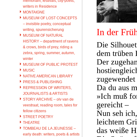
memoriam, festivals, city-poets,
writers in Residence
MONTAIGNE
MUSEUM OF LOST CONCEPTS
– invisible poetry, conceptual
In der Frü
writing, spurensicherung
MUSEUM OF NATURAL
HISTORY – department of ravens
Die Silhouet
& crows, birds of prey, riding a
dem trüben 
zebra, spring, summer, autumn,
winter
Der zugehang
MUSEUM OF PUBLIC PROTEST
hostiengleic
MUSIC
NATIVE AMERICAN LIBRARY
zugewendet 
PRESS & PUBLISHING
Da du aus me
REPRESSION OF WRITERS,
JOURNALISTS & ARTISTS
»Ich muß fo
STORY ARCHIVE – olv van de
gereicht –
veestraat, reading room, tales for
fellow citizens
Nun seh ich,
STREET POETRY
leichtem Gri
THEATRE
das weiße He
TOMBEAU DE LA JEUNESSE –
early death: writers, poets & artists