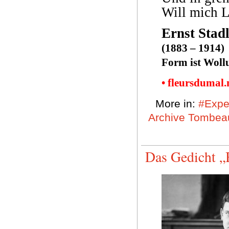
Will mich L
Ernst Stad
(1883 – 1914)
Form ist Woll
• fleursdumal
More in:
#Expe
Archive Tombeau
Das Gedicht „