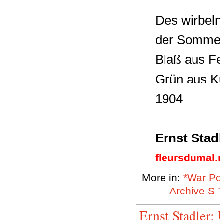
Des wirbeln
der Sommer
Blaß aus Fe
Grün aus Ku
1904
Ernst Stad
fleursdumal.
More in:
*War Po
Archive S-
Ernst Stadler: