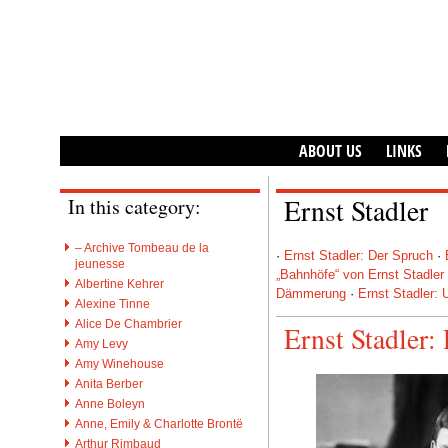
ABOUT US
LINKS
Ernst Stadler
In this category:
– Archive Tombeau de la
·
Ernst Stadler: Der Spruch
·
jeunesse
„Bahnhöfe“ von Ernst Stadler
Albertine Kehrer
Dämmerung
·
Ernst Stadler: 
Alexine Tinne
Alice De Chambrier
Ernst Stadler:
Amy Levy
Amy Winehouse
Anita Berber
Anne Boleyn
Anne, Emily & Charlotte Brontë
Arthur Rimbaud