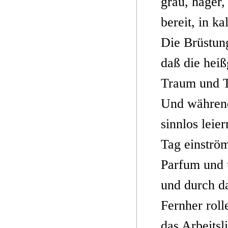
grau, hager,
bereit, in k
Die Brüstung
daß die heiß
Traum und T
Und während
sinnlos leier
Tag einström
Parfum und 
und durch da
Fernher roll
das Arbeitsl